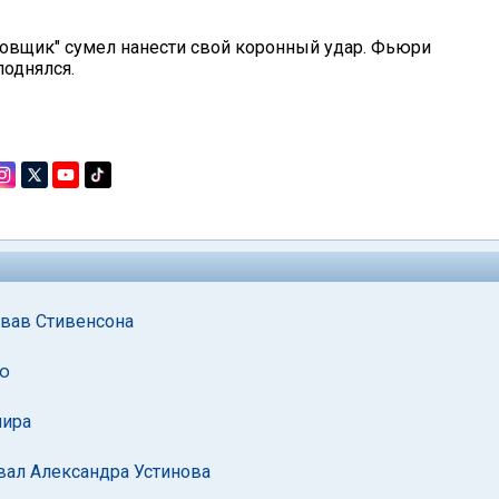
овщик" сумел нанести свой коронный удар. Фьюри
поднялся.
овав Стивенсона
ью
мира
вал Александра Устинова