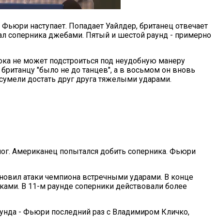
 Фьюри наступает. Попадает Уайлдер, британец отвечает
ал соперника джебами. Пятый и шестой раунд - примерно
пока не может подстроиться под неудобную манеру
британцу "было не до танцев", а в восьмом он вновь
сумели достать друг друга тяжелыми ударами.
ног. Американец попытался добить соперника. Фьюри
ановил атаки чемпиона встречными ударами. В конце
ками. В 11-м раунде соперники действовали более
аунда - Фьюри последний раз с Владимиром Кличко,