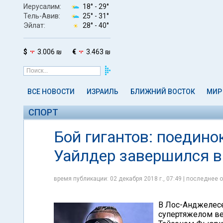
Иерусалим:
18° -
29°
Тель-Авив:
25° -
31°
Эйлат:
28° -
40°
$
3.006 ₪
€
3.463 ₪
ВСЕ НОВОСТИ
ИЗРАИЛЬ
БЛИЖНИЙ ВОСТОК
МИР
СПОРТ
Бой гигантов: поедино
Уайлдер завершился 
время публикации: 02 декабря 2018 г., 07:49 | последнее о
В Лос-Анджелесе
супертяжелом в