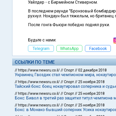
Уайлдер - с Бирмейном Стиверном.
В последнем раунде "Бронзовый бомбардир
рухнул. Нокдаун был тяжелым, но британец 
После гонга Фьюри победно поднял руки.
Будьте с нами:
Telegram
WhatsApp
Facebook
ССЫЛКИ ПО ТЕМЕ
//
https://www.newsru.co.il/
//
Спорт
//
02 декабря 2018
Украинец Гвоздик стал чемпионом мира, нокаутир
//
https://www.newsru.co.il/
//
Спорт
//
25 ноября 2018
Тайский бокс: боец нокаутировал соперника и суд
//
https://www.newsru.co.il/
//
Спорт
//
25 ноября 2018
Бокс: Бивол в третий раз защитил титул чемпиона 
//
https://www.newsru.co.il/
//
Спорт
//
25 ноября 2018
Бокс: в Монако бывший соперник Усика нокаутиро