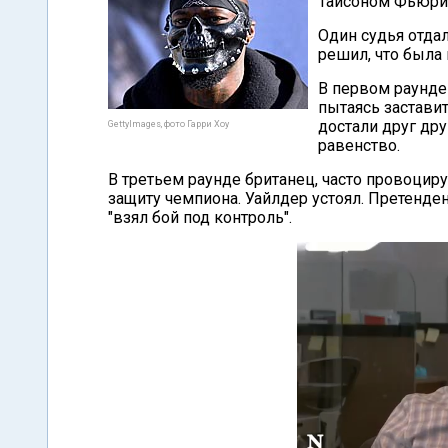
Тайсоном Фьюри
Один судья отда
решил, что была 
В первом раунде 
пытаясь застави
достали друг др
GettyImages, фото Гарри Хоу
равенство.
В третьем раунде британец, часто провоциру
защиту чемпиона. Уайлдер устоял. Претенде
"взял бой под контроль".