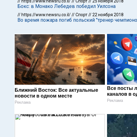
//
https://www.newsru.co.il/
//
Спорт
//
25 ноября 2018
Бокс: в Монако Лебедев победил Уилсона
//
https://www.newsru.co.il/
//
Спорт
//
22 ноября 2018
Во время пожара погиб польский "тренер чемпионо
Все посты 
Ближний Восток: Все актуальные
каналов в о
новости в одном месте
Реклама
Реклама