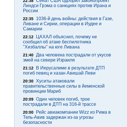
Сенат США одобрил законопроект
22:38
Линдси Грэма о санкциях против Ирана и
России
1036-й день войны: действия в Газе,
22:35
Ливане и Сирии, операции в Иудее и
Самарии
ЦАХАЛ объяснил, почему не
22:12
сообщил об атаке беспилотника
"Хизбаллы" на юге Ливана
Два человека пострадали от укусов
21:40
змей на севере Израиля
В Иерусалиме в результате ДТП
21:12
погиб певец и хазан Авишай Леви
Хуситы атаковали
20:30
правительственные силы в йеменской
провинции Мариб
Один человек погиб, трое
20:09
пострадали в ДТП на 316-й трассе
Рейс авиакомпании Wizz из Рима в
20:00
Тель-Авив задержан из-за угрозы
безопасности