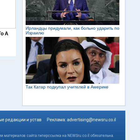
To A
е редакции и устав
Реклама:
advertising@newsru.co.il
и материалов сайта гиперссылка на NEWSru.co.il обязательна.