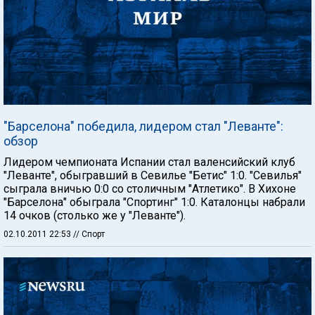
"Барселона" победила, лидером стал "Леванте":
обзор
Лидером чемпионата Испании стал валенсийский клуб
"Леванте", обыгравший в Севилье "Бетис" 1:0. "Севилья"
сыграла вничью 0:0 со столичным "Атлетико". В Хихоне
"Барселона" обыграла "Спортинг" 1:0. Каталонцы набрали
14 очков (столько же у "Леванте").
02.10.2011 22:53
// Спорт