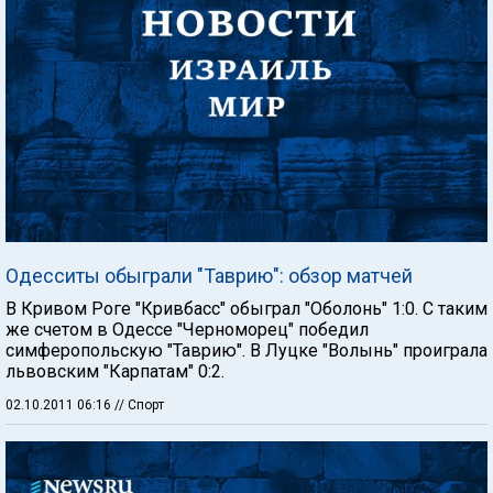
Одесситы обыграли "Таврию": обзор матчей
В Кривом Роге "Кривбасс" обыграл "Оболонь" 1:0. С таким
же счетом в Одессе "Черноморец" победил
симферопольскую "Таврию". В Луцке "Волынь" проиграла
львовским "Карпатам" 0:2.
02.10.2011 06:16
// Спорт