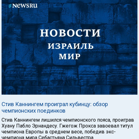
Стив Каннингем проиграл кубинцу: обзор
чемпионских поединков
Стив Каннингем лишился чемпионского пояса, проиграв
Хуану Пабло Эрнандесу. Гжегож Прокса завоевал титул
чемпиона Европы в среднем весе, победив экс-
чемпиона мира Себастьяна Сильвестра.