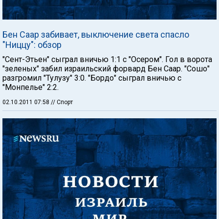
Бен Саар забивает, выключение света спасло
"Ниццу": обзор
"Сент-Этьен" сыграл вничью 1:1 с "Осером". Гол в ворота
"зеленых" забил израильский форвард Бен Саар. "Сошо"
разгромил "Тулузу" 3:0. "Бордо" сыграл вничью с
"Монпелье" 2:2.
02.10.2011 07:58
// Спорт