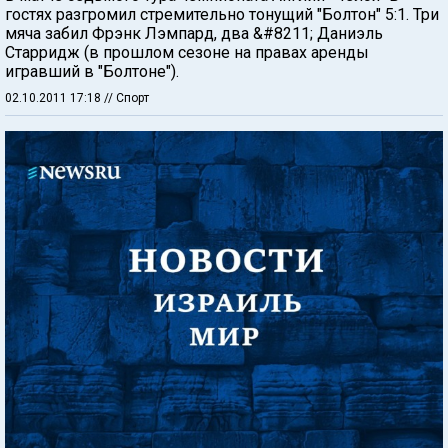
гостях разгромил стремительно тонущий "Болтон" 5:1. Три
мяча забил Фрэнк Лэмпард, два &#8211; Даниэль
Старридж (в прошлом сезоне на правах аренды
игравший в "Болтоне").
02.10.2011 17:18
// Спорт