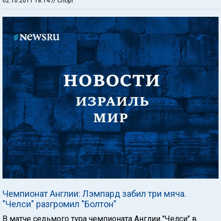
02.10.2011 18:14
// Спорт
Чемпионат Англии: Лэмпард забил три мяча.
"Челси" разгромил "Болтон"
В матче седьмого тура чемпионата Англии "Челси" в