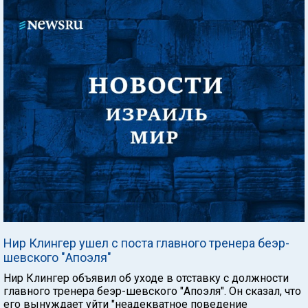
Нир Клингер ушел с поста главного тренера беэр-
шевского "Апоэля"
Нир Клингер объявил об уходе в отставку с должности
главного тренера беэр-шевского "Апоэля". Он сказал, что
его вынуждает уйти "неадекватное поведение