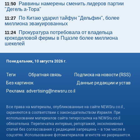
Раввины намерены сменить лидеров партии
11:50
"Дегель а-Тора"
По Китаю ударил тайфун "Дельфин", более
11:27
миллиона эвакуированных
Прокуратура потребовала от владельца
11:24
крокодиловой фермы в Пцаэле более миллиона
шекелей
Понедельник, 10 августа 2026 г.
Теги
Обратная связь
Подписка на новости (RSS)
Без картинок
Данные редакции и устав
Реклама:
advertising@newsru.co.il
Все права на материалы, опубликованные на сайте NEWSru.co.il ,
охраняются в соответствии с законодательством Израиля. При
использовании материалов сайта гиперссылка на NEWSru.co.il
обязательна. Перепечатка интервью, репортажей, эксклюзивных
статей без согласования с редакцией запрещена – в том числе в
соцсетях. Использование фотоматериалов агентств не разрешается.