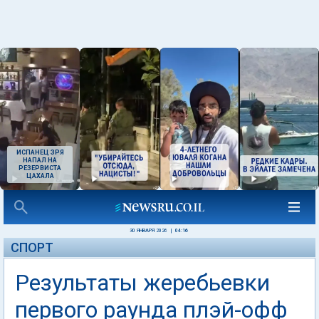
ИСПАНЕЦ ЗРЯ
НАПАЛ НА
РЕЗЕРВИСТА
ЦАХАЛА
30 ЯНВАРЯ 2026
|
04:16
СПОРТ
Результаты жеребьевки
первого раунда плэй-офф