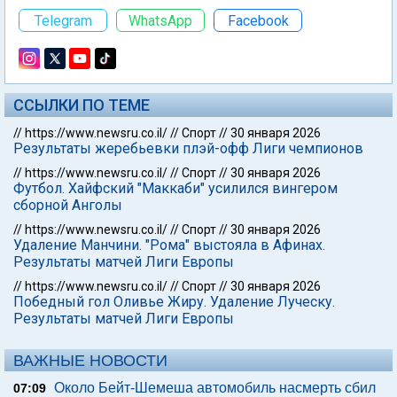
Telegram
WhatsApp
Facebook
ССЫЛКИ ПО ТЕМЕ
//
https://www.newsru.co.il/
//
Спорт
//
30 января 2026
Результаты жеребьевки плэй-офф Лиги чемпионов
//
https://www.newsru.co.il/
//
Спорт
//
30 января 2026
Футбол. Хайфский "Маккаби" усилился вингером
сборной Анголы
//
https://www.newsru.co.il/
//
Спорт
//
30 января 2026
Удаление Манчини. "Рома" выстояла в Афинах.
Результаты матчей Лиги Европы
//
https://www.newsru.co.il/
//
Спорт
//
30 января 2026
Победный гол Оливье Жиру. Удаление Луческу.
Результаты матчей Лиги Европы
ВАЖНЫЕ НОВОСТИ
Около Бейт-Шемеша автомобиль насмерть сбил
07:09