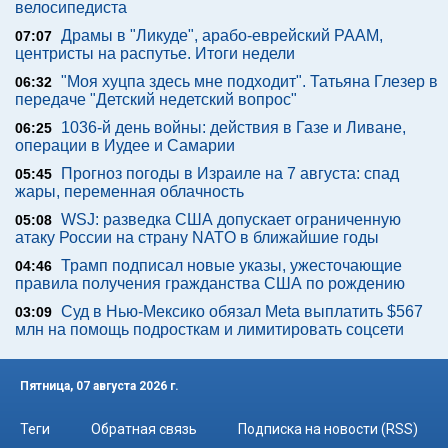
велосипедиста
Драмы в "Ликуде", арабо-еврейский РААМ,
07:07
центристы на распутье. Итоги недели
"Моя хуцпа здесь мне подходит". Татьяна Глезер в
06:32
передаче "Детский недетский вопрос"
1036-й день войны: действия в Газе и Ливане,
06:25
операции в Иудее и Самарии
Прогноз погоды в Израиле на 7 августа: спад
05:45
жары, переменная облачность
WSJ: разведка США допускает ограниченную
05:08
атаку России на страну NATO в ближайшие годы
Трамп подписал новые указы, ужесточающие
04:46
правила получения гражданства США по рождению
Суд в Нью-Мексико обязал Meta выплатить $567
03:09
млн на помощь подросткам и лимитировать соцсети
Пятница, 07 августа 2026 г.
Теги
Обратная связь
Подписка на новости (RSS)