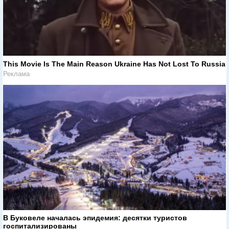
This Movie Is The Main Reason Ukraine Has Not Lost To Russia
Реклама
В Буковеле началась эпидемия: десятки туристов
госпитализированы