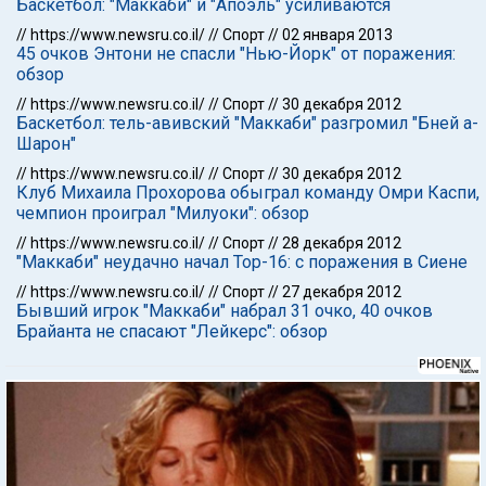
Баскетбол: "Маккаби" и "Апоэль" усиливаются
//
https://www.newsru.co.il/
//
Спорт
//
02 января 2013
45 очков Энтони не спасли "Нью-Йорк" от поражения:
обзор
//
https://www.newsru.co.il/
//
Спорт
//
30 декабря 2012
Баскетбол: тель-авивский "Маккаби" разгромил "Бней а-
Шарон"
//
https://www.newsru.co.il/
//
Спорт
//
30 декабря 2012
Клуб Михаила Прохорова обыграл команду Омри Каспи,
чемпион проиграл "Милуоки": обзор
//
https://www.newsru.co.il/
//
Спорт
//
28 декабря 2012
"Маккаби" неудачно начал Тор-16: с поражения в Сиене
//
https://www.newsru.co.il/
//
Спорт
//
27 декабря 2012
Бывший игрок "Маккаби" набрал 31 очко, 40 очков
Брайанта не спасают "Лейкерс": обзор