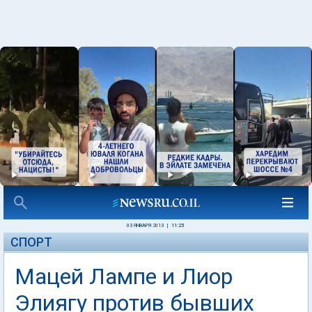
03 ЯНВАРЯ 2013
|
11:25
СПОРТ
Мацей Лампе и Лиор
Элиягу против бывших