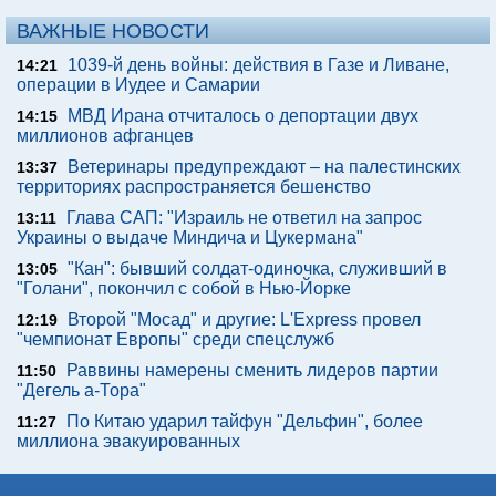
ВАЖНЫЕ НОВОСТИ
1039-й день войны: действия в Газе и Ливане,
14:21
операции в Иудее и Самарии
МВД Ирана отчиталось о депортации двух
14:15
миллионов афганцев
Ветеринары предупреждают – на палестинских
13:37
территориях распространяется бешенство
Глава САП: "Израиль не ответил на запрос
13:11
Украины о выдаче Миндича и Цукермана"
"Кан": бывший солдат-одиночка, служивший в
13:05
"Голани", покончил с собой в Нью-Йорке
Второй "Мосад" и другие: L'Express провел
12:19
"чемпионат Европы" среди спецслужб
Раввины намерены сменить лидеров партии
11:50
"Дегель а-Тора"
По Китаю ударил тайфун "Дельфин", более
11:27
миллиона эвакуированных