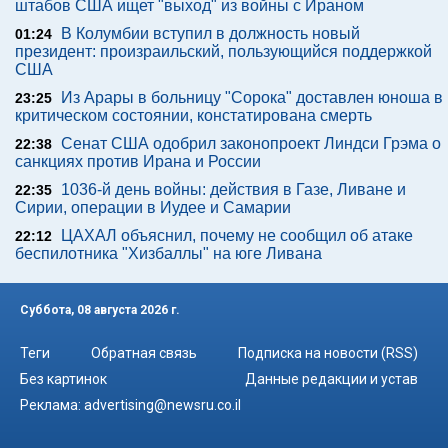
штабов США ищет "выход" из войны с Ираном
В Колумбии вступил в должность новый
01:24
президент: произраильский, пользующийся поддержкой
США
Из Арары в больницу "Сорока" доставлен юноша в
23:25
критическом состоянии, констатирована смерть
Сенат США одобрил законопроект Линдси Грэма о
22:38
санкциях против Ирана и России
1036-й день войны: действия в Газе, Ливане и
22:35
Сирии, операции в Иудее и Самарии
ЦАХАЛ объяснил, почему не сообщил об атаке
22:12
беспилотника "Хизбаллы" на юге Ливана
Суббота, 08 августа 2026 г.
Теги
Обратная связь
Подписка на новости (RSS)
Без картинок
Данные редакции и устав
Реклама:
advertising@newsru.co.il