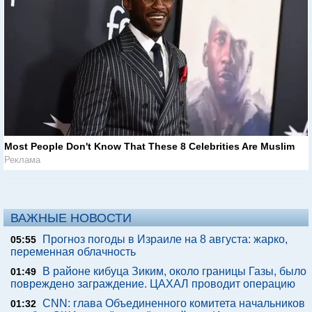
Most People Don't Know That These 8 Celebrities Are Muslim
Реклама
ВАЖНЫЕ НОВОСТИ
Прогноз погоды в Израиле на 8 августа: жарко,
05:55
переменная облачность
В районе кибуца Зиким, около границы Газы, было
01:49
повреждено заграждение. ЦАХАЛ проводит операцию
CNN: глава Объединенного комитета начальников
01:32