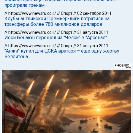
проиграла грекам
//
https://www.newsru.co.il/
//
Спорт
//
02 сентября 2011
Клубы английской Премьер-лиги потратили на
трансферы более 780 миллионов долларов
//
https://www.newsru.co.il/
//
Спорт
//
31 августа 2011
Йоси Бенаюн перешел из "Челси" в "Арсенал"
//
https://www.newsru.co.il/
//
Спорт
//
31 августа 2011
"Анжи" купил для ЦСКА вратаря – еще одну жертву
Веллитона