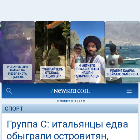
ИСПАНЕЦ ЗРЯ
НАПАЛ НА
РЕЗЕРВИСТА
ЦАХАЛА
03 СЕНТЯБРЯ 2011
|
03:23
СПОРТ
Группа С: итальянцы едва
обыграли островитян,