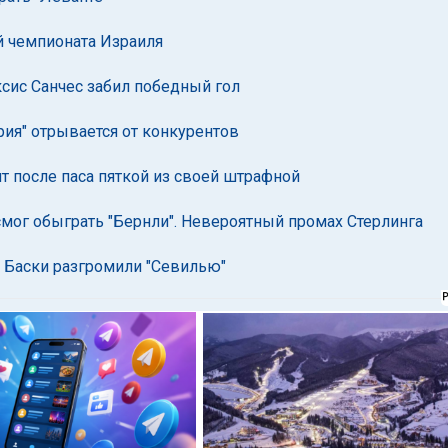
ей чемпионата Израиля
ксис Санчес забил победный гол
рия" отрывается от конкурентов
т после паса пяткой из своей штрафной
смог обыграть "Бернли". Невероятный промах Стерлинга
. Баски разгромили "Севилью"