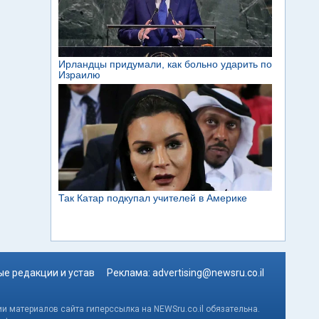
е редакции и устав
Реклама:
advertising@newsru.co.il
и материалов сайта гиперссылка на NEWSru.co.il обязательна.