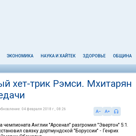
ЭКОНОМИКА
НАУКА И ХАЙТЕК
ЗДОРОВЬЕ
ОБЩИНА
ый хет-трик Рэмси. Мхитарян
редачи
обновление: 04 февраля 2018 г., 08:26
ра чемпионата Англии "Арсенал" разгромил "Эвертон" 5:1.
становил связку дортмундской "Боруссии" - Генрих