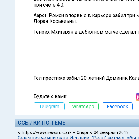
при счете 4:0.
Аарон Рэмси впервые в карьере забил три м
Лоран Косьельны.
Генрих Мхитарян в дебютном матче сделал 
Гол престижа забил 20-летний Доминик Кал
Будьте с нами:
Telegram
WhatsApp
Facebook
ССЫЛКИ ПО ТЕМЕ
//
https://www.newsru.co.il/
//
Спорт
//
04 февраля 2018
Сенсация чемпионата Испании: "Реал" не смог обыг