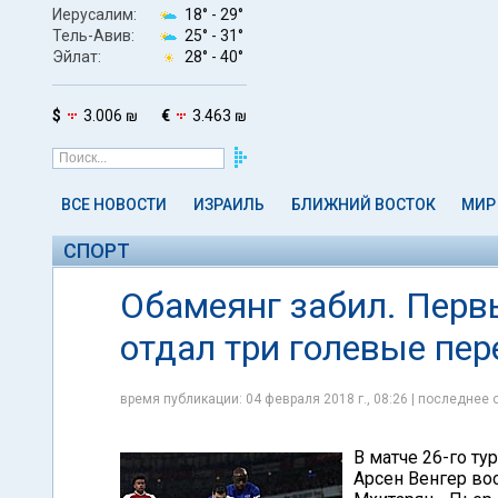
Иерусалим:
18° -
29°
Тель-Авив:
25° -
31°
Эйлат:
28° -
40°
$
3.006 ₪
€
3.463 ₪
ВСЕ НОВОСТИ
ИЗРАИЛЬ
БЛИЖНИЙ ВОСТОК
МИР
СПОРТ
Обамеянг забил. Перв
отдал три голевые пе
время публикации: 04 февраля 2018 г., 08:26 | последнее 
В матче 26-го ту
Арсен Венгер вос