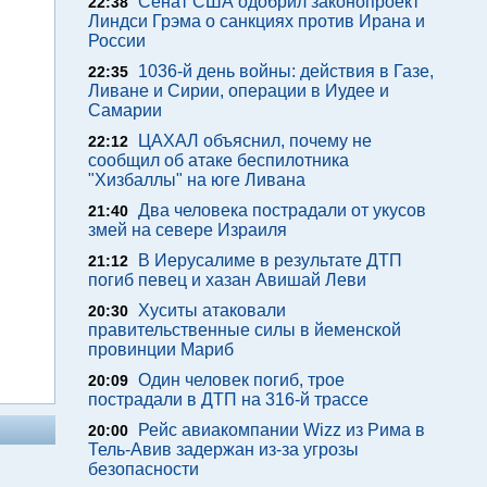
Сенат США одобрил законопроект
22:38
Линдси Грэма о санкциях против Ирана и
России
1036-й день войны: действия в Газе,
22:35
Ливане и Сирии, операции в Иудее и
Самарии
ЦАХАЛ объяснил, почему не
22:12
сообщил об атаке беспилотника
"Хизбаллы" на юге Ливана
Два человека пострадали от укусов
21:40
змей на севере Израиля
В Иерусалиме в результате ДТП
21:12
погиб певец и хазан Авишай Леви
Хуситы атаковали
20:30
правительственные силы в йеменской
провинции Мариб
Один человек погиб, трое
20:09
пострадали в ДТП на 316-й трассе
Рейс авиакомпании Wizz из Рима в
20:00
Тель-Авив задержан из-за угрозы
безопасности