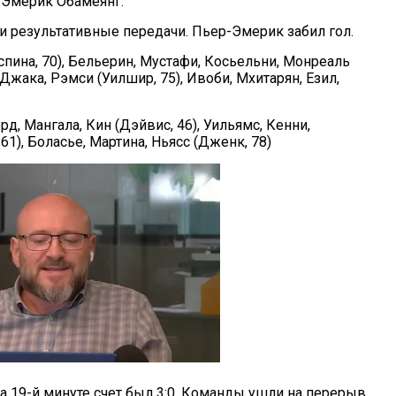
-Эмерик Обамеянг.
ри результативные передачи. Пьер-Эмерик забил гол.
Оспина, 70), Бельерин, Мустафи, Косьельни, Монреаль
 Джака, Рэмси (Уилшир, 75), Ивоби, Мхитарян, Езил,
рд, Мангала, Кин (Дэйвис, 46), Уильямс, Кенни,
1), Боласье, Мартина, Ньясс (Дженк, 78)
на 19-й минуте счет был 3:0. Команды ушли на перерыв