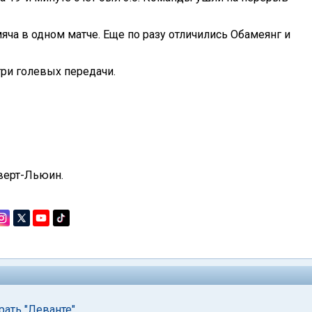
яча в одном матче. Еще по разу отличились Обамеянг и
три голевых передачи.
верт-Льюин.
рать "Леванте"