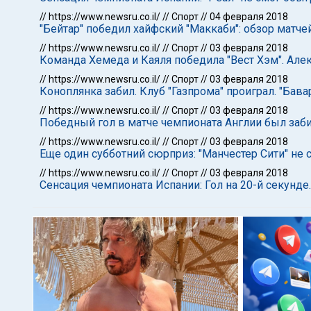
//
https://www.newsru.co.il/
//
Спорт
//
04 февраля 2018
"Бейтар" победил хайфский "Маккаби": обзор матч
//
https://www.newsru.co.il/
//
Спорт
//
03 февраля 2018
Команда Хемеда и Каяля победила "Вест Хэм". Але
//
https://www.newsru.co.il/
//
Спорт
//
03 февраля 2018
Коноплянка забил. Клуб "Газпрома" проиграл. "Бава
//
https://www.newsru.co.il/
//
Спорт
//
03 февраля 2018
Победный гол в матче чемпионата Англии был заби
//
https://www.newsru.co.il/
//
Спорт
//
03 февраля 2018
Еще один субботний сюрприз: "Манчестер Сити" не 
//
https://www.newsru.co.il/
//
Спорт
//
03 февраля 2018
Сенсация чемпионата Испании: Гол на 20-й секунде