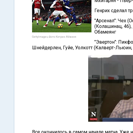
Мхитарян - Пьер
Генрих сделал т
"Арсенал": Чех (
(Колашинац, 46),
Обамеянг
GettyImages, Фото Кэтрин Айвилл
"Эвертон": Пикфо
Шнейдерлен, Гуйе, Уолкотт (Калверт-Льюин, 6
Все окончилось в самом начале матча. Уже 