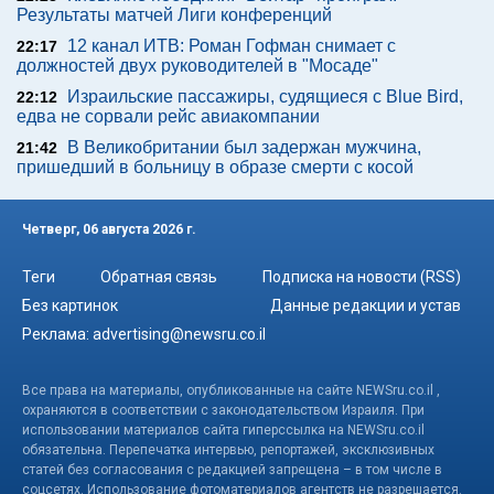
Результаты матчей Лиги конференций
12 канал ИТВ: Роман Гофман снимает с
22:17
должностей двух руководителей в "Мосаде"
Израильские пассажиры, судящиеся с Blue Bird,
22:12
едва не сорвали рейс авиакомпании
В Великобритании был задержан мужчина,
21:42
пришедший в больницу в образе смерти с косой
Четверг, 06 августа 2026 г.
Теги
Обратная связь
Подписка на новости (RSS)
Без картинок
Данные редакции и устав
Реклама:
advertising@newsru.co.il
Все права на материалы, опубликованные на сайте NEWSru.co.il ,
охраняются в соответствии с законодательством Израиля. При
использовании материалов сайта гиперссылка на NEWSru.co.il
обязательна. Перепечатка интервью, репортажей, эксклюзивных
статей без согласования с редакцией запрещена – в том числе в
соцсетях. Использование фотоматериалов агентств не разрешается.