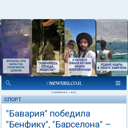
ИСПАНЕЦ ЗРЯ
НАПАЛ НА
РЕЗЕРВИСТА
ЦАХАЛА
05 АПРЕЛЯ 2016
|
20:32
СПОРТ
"Бавария" победила
"Бенфику", "Барселона" –