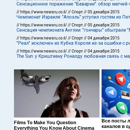
Сенсационное поражение "Баварии": обзор матчей
//
https://www.newsru.co.il/
//
Спорт
//
05 декабря 2015
Чемпионат Израиля: "Апоэль" уступил гостям из Пе
//
https://www.newsru.co.il/
//
Спорт
//
05 декабря 2015
Сенсация чемпионата Англии: "гончары" обыграли "
//
https://www.newsru.co.il/
//
Спорт
//
04 декабря 2015
"Реал" исключен из Кубка Короля из-за ошибки с
//
https://www.newsru.co.il/
//
Спорт
//
04 декабря 2015
The Sun: у Криштиану Роналду любовная связь с 
Все посты 
Films To Make You Question
каналов в о
Everything You Know About Cinema