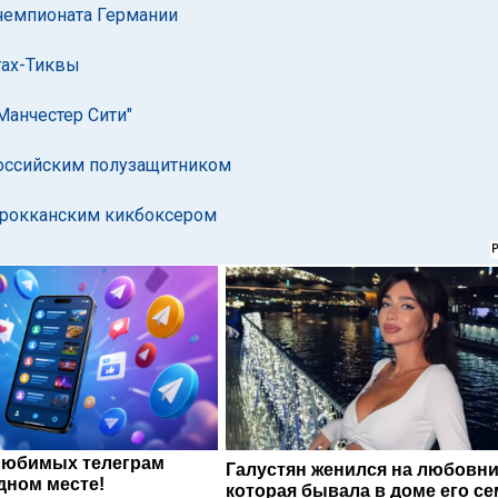
 чемпионата Германии
тах-Тиквы
Манчестер Сити"
 российским полузащитником
марокканским кикбоксером
любимых телеграм
Галустян женился на любовни
дном месте!
которая бывала в доме его с