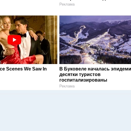
Реклама
ce Scenes We Saw In
В Буковеле началась эпидеми
десятки туристов
госпитализированы
Реклама