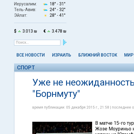
Иерусалим:
18° -
31°
Тель-Авив:
24° -
32°
Эйлат:
28° -
41°
$
3.013 ₪
€
3.478 ₪
ВСЕ НОВОСТИ
ИЗРАИЛЬ
БЛИЖНИЙ ВОСТОК
МИР
СПОРТ
Уже не неожиданность:
"Борнмуту"
время публикации: 05 декабря 2015 г., 21:58 | последнее о
В матче 15-го ту
Жозе Моуриньо на