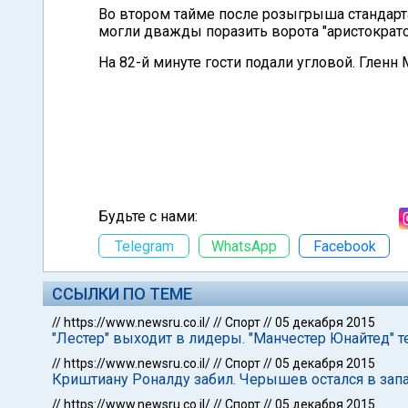
Во втором тайме после розыгрыша стандарт
могли дважды поразить ворота "аристократо
На 82-й минуте гости подали угловой. Гленн 
Будьте с нами:
Telegram
WhatsApp
Facebook
ССЫЛКИ ПО ТЕМЕ
//
https://www.newsru.co.il/
//
Спорт
//
05 декабря 2015
"Лестер" выходит в лидеры. "Манчестер Юнайтед" те
//
https://www.newsru.co.il/
//
Спорт
//
05 декабря 2015
Криштиану Роналду забил. Черышев остался в запас
//
https://www.newsru.co.il/
//
Спорт
//
05 декабря 2015