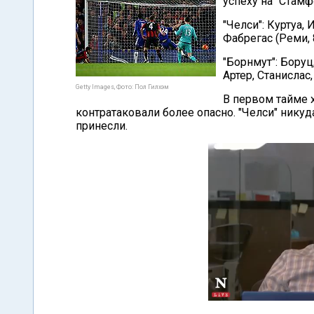
успеху на "Стам
"Челси": Куртуа, 
Фабрегас (Реми, 8
"Борнмут": Боруц
Артер, Станислас,
Getty Images, Фото: Пол Гилхэм
В первом тайме 
контратаковали более опасно. "Челси" никуд
принесли.