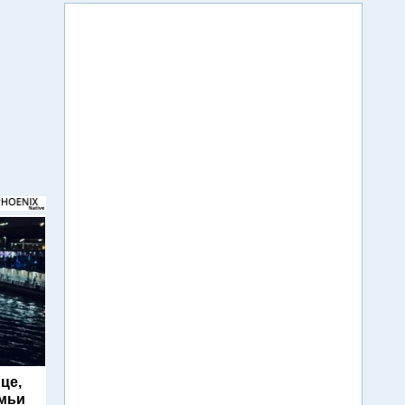
це,
емьи