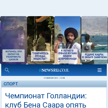
ИСПАНЕЦ ЗРЯ
НАПАЛ НА
РЕЗЕРВИСТА
ЦАХАЛА
05 ФЕВРАЛЯ 2009
|
03:56
СПОРТ
Чемпионат Голландии:
клуб Бена Саара опять