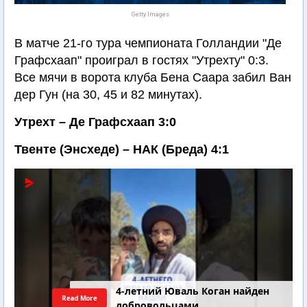
Getty Images
В матче 21-го тура чемпионата Голландии "Де
Графсхаап" проиграл в гостях "Утрехту" 0:3.
Все мячи в ворота клуба Бена Саара забил Ван
дер Гун (на 30, 45 и 82 минутах).
Утрехт – Де Графсхаап 3:0
Твенте (Энсхеде) – НАК (Бреда) 4:1
4-летний Юваль Коган найден
Read More
добровольцами