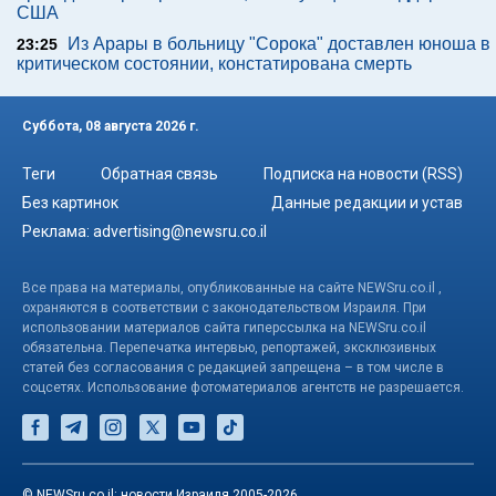
США
Из Арары в больницу "Сорока" доставлен юноша в
23:25
критическом состоянии, констатирована смерть
Суббота, 08 августа 2026 г.
Теги
Обратная связь
Подписка на новости (RSS)
Без картинок
Данные редакции и устав
Реклама:
advertising@newsru.co.il
Все права на материалы, опубликованные на сайте NEWSru.co.il ,
охраняются в соответствии с законодательством Израиля. При
использовании материалов сайта гиперссылка на NEWSru.co.il
обязательна. Перепечатка интервью, репортажей, эксклюзивных
статей без согласования с редакцией запрещена – в том числе в
соцсетях. Использование фотоматериалов агентств не разрешается.
© NEWSru.co.il: новости Израиля 2005-2026