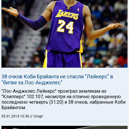
38 очков Коби Брайанта не спасли "Лейкерс" в
"битве за Лос-Анджелес"
"Лос-Анджелес Лейкерс" проиграл землякам из
"Клипперс" 102:107, несмотря на отлично проведенную
последнюю четверть (31:20) и 38 очков, набранные Коби
Брайантом.
05.01.2013 10:30
// Спорт