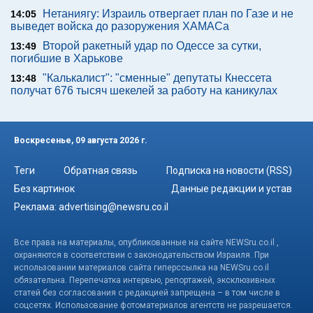
Нетаниягу: Израиль отвергает план по Газе и не
14:05
выведет войска до разоружения ХАМАСа
Второй ракетный удар по Одессе за сутки,
13:49
погибшие в Харькове
"Калькалист": "сменные" депутаты Кнессета
13:48
получат 676 тысяч шекелей за работу на каникулах
Воскресенье, 09 августа 2026 г.
Теги
Обратная связь
Подписка на новости (RSS)
Без картинок
Данные редакции и устав
Реклама:
advertising@newsru.co.il
Все права на материалы, опубликованные на сайте NEWSru.co.il ,
охраняются в соответствии с законодательством Израиля. При
использовании материалов сайта гиперссылка на NEWSru.co.il
обязательна. Перепечатка интервью, репортажей, эксклюзивных
статей без согласования с редакцией запрещена – в том числе в
соцсетях. Использование фотоматериалов агентств не разрешается.