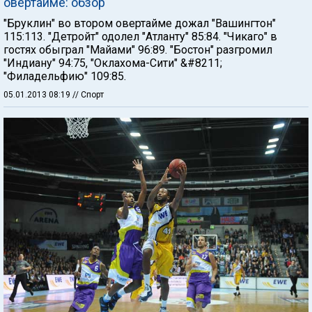
овертайме: обзор
"Бруклин" во втором овертайме дожал "Вашингтон"
115:113. "Детройт" одолел "Атланту" 85:84. "Чикаго" в
гостях обыграл "Майами" 96:89. "Бостон" разгромил
"Индиану" 94:75, "Оклахома-Сити" &#8211;
"Филадельфию" 109:85.
05.01.2013 08:19
// Спорт