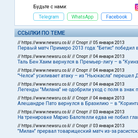
Будьте с нами:
Telegram
WhatsApp
Facebook
ССЫЛКИ ПО ТЕМЕ
//
https://www.newsru.co.il/
//
Спорт
//
05 января 2013
Первый матч Примеро 2013 года: "Бетис" победил 
//
https://www.newsru.co.il/
//
Спорт
//
04 января 2013
Таль Бен Хаим вернулся в Премьер-лигу – в "Куин
//
https://www.newsru.co.il/
//
Спорт
//
04 января 2013
"Челси" усиливает атаку – из "Ньюкасла" перешел 
//
https://www.newsru.co.il/
//
Спорт
//
04 января 2013
Легенды "Милана" не одобрили уход с поля в знак 
//
https://www.newsru.co.il/
//
Спорт
//
04 января 2013
Алешандре Пато вернулся в Бразилию – в "Коринт
//
https://www.newsru.co.il/
//
Спорт
//
03 января 2013
На тренировке Марио Балотелли едва не побил гла
//
https://www.newsru.co.il/
//
Спорт
//
03 января 2013
"Милан" прервал товарищеский матч из-за расистс