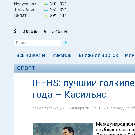
Иерусалим:
20° -
32°
Тель-Авив:
26° -
32°
Эйлат:
29° -
41°
$
3.006 ₪
€
3.463 ₪
ВСЕ НОВОСТИ
ИЗРАИЛЬ
БЛИЖНИЙ ВОСТОК
МИР
СПОРТ
IFFHS: лучший голкипе
года – Касильяс
время публикации: 05 января 2013 г., 15:29 | последнее об
Международная ф
опубликовала сп