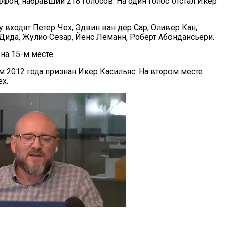
он, набравший 218 голосов. На один голос отстал Икер
 входят Петер Чех, Эдвин ван дер Сар, Оливер Кан,
 Дида, Жулио Сезар, Йенс Леманн, Роберт Абондансьери.
на 15-м месте.
 2012 года признан Икер Касильяс. На втором месте
х.