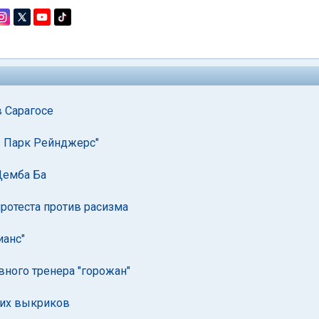
в Сарагосе
з Парк Рейнджерс"
Демба Ба
протеста против расизма
ианс"
вного тренера "горожан"
ких выкриков