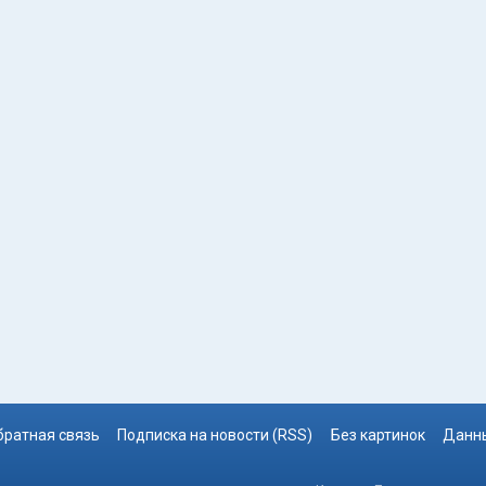
братная связь
Подписка на новости (RSS)
Без картинок
Данны