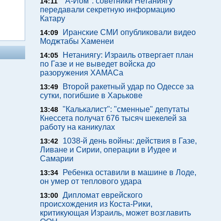
"А-Йом": советники Нетаниягу
14:11
передавали секретную информацию
Катару
Иранские СМИ опубликовали видео
14:09
Моджтабы Хаменеи
Нетаниягу: Израиль отвергает план
14:05
по Газе и не выведет войска до
разоружения ХАМАСа
Второй ракетный удар по Одессе за
13:49
сутки, погибшие в Харькове
"Калькалист": "сменные" депутаты
13:48
Кнессета получат 676 тысяч шекелей за
работу на каникулах
1038-й день войны: действия в Газе,
13:42
Ливане и Сирии, операции в Иудее и
Самарии
Ребенка оставили в машине в Лоде,
13:34
он умер от теплового удара
Дипломат еврейского
13:00
происхождения из Коста-Рики,
критикующая Израиль, может возглавить