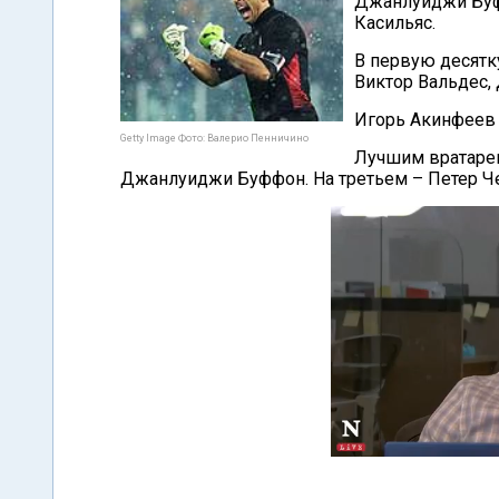
Джанлуиджи Буфф
Касильяс.
В первую десятку
Виктор Вальдес,
Игорь Акинфеев 
Getty Image Фото: Валерио Пенничино
Лучшим вратарем
Джанлуиджи Буффон. На третьем – Петер Че