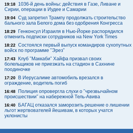
1036-й день войны: действия в Газе, Ливане и
19:18
Сирии, операции в Иудее и Самарии
Суд запретил Трампу продолжать строительство
19:04
бального зала Белого дома без одобрения Конгресса
Генконсул Израиля в Нью-Йорке распорядился
18:29
отменить подписки сотрудников на New York Times
Состоялся первый выпуск командиров сухопутных
18:22
войск по программе "Эрез"
Клуб "Маккаби" Хайфа призвал своих
17:43
болельщиков не приезжать на стадион в Сахнине
поодиночке
В Иерусалиме автомобиль врезался в
17:20
ограждение, водитель погиб
Полиция опровергла слухи о "чрезвычайном
16:48
происшествии" на набережной Тель-Авива
БАГАЦ отказался заморозить решение о лишении
16:40
льгот жертвователей йешивам, в которых учатся
уклонисты