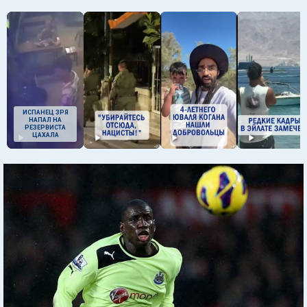
ИСПАНЕЦ ЗРЯ
НАПАЛ НА
РЕЗЕРВИСТА
ЦАХАЛА