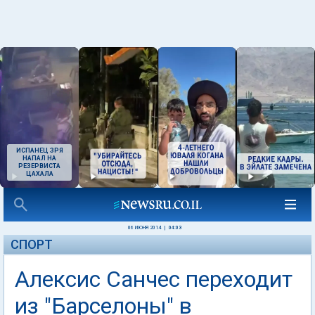
ИСПАНЕЦ ЗРЯ
НАПАЛ НА
РЕЗЕРВИСТА
ЦАХАЛА
06 ИЮНЯ 2014
|
04:03
СПОРТ
Алексис Санчес переходит
из "Барселоны" в