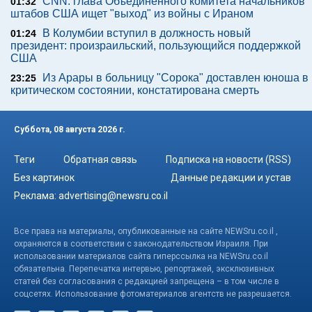
CNN: глава Объединенного комитета начальников
01:32
штабов США ищет "выход" из войны с Ираном
В Колумбии вступил в должность новый
01:24
президент: произраильский, пользующийся поддержкой
США
Из Арары в больницу "Сорока" доставлен юноша в
23:25
критическом состоянии, констатирована смерть
Суббота, 08 августа 2026 г.
Теги
Обратная связь
Подписка на новости (RSS)
Без картинок
Данные редакции и устав
Реклама:
advertising@newsru.co.il
Все права на материалы, опубликованные на сайте NEWSru.co.il ,
охраняются в соответствии с законодательством Израиля. При
использовании материалов сайта гиперссылка на NEWSru.co.il
обязательна. Перепечатка интервью, репортажей, эксклюзивных
статей без согласования с редакцией запрещена – в том числе в
соцсетях. Использование фотоматериалов агентств не разрешается.