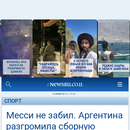
ИСПАНЕЦ ЗРЯ
НАПАЛ НА
РЕЗЕРВИСТА
ЦАХАЛА
05 ИЮНЯ 2014
|
11:12
СПОРТ
Месси не забил. Аргентина
разгромила сборную