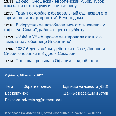
Дзюдо. Юношеский европейский кубок. Турок
13:33
отказался пожать руку израильтянину
Трамп оскорблен: федеральный суд назвал его
12:33
"временным квартирантом" Белого дома
В Иерусалиме возобновились столкновения у
12:10
кафе "Бе-Симта", работающего в субботу
ФИФА и УЕФА прокомментировали статью о
11:59
"выплатах любовнице Инфантино"
1037-й день войны: действия в Газе, Ливане и
11:56
Сирии, операции в Иудее и Самарии
Попытка прорыва в Офарим: подробности
11:13
Суббота, 08 августа 2026 г.
Теги
Обратная связь
Подписка на новости (RSS)
Без картинок
Данные редакции и устав
Реклама:
advertising@newsru.co.il
Все права на материалы, опубликованные на сайте NEWSru.co.il ,