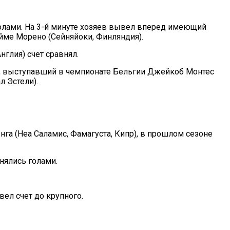
олами. На 3-й минуте хозяев вывел вперед имеющий
йме Морено (Сейняйоки, Финляндия).
нглия) счет сравнял.
н), выступавший в чемпионате Бельгии Джейкоб Монтес
л Эстели).
нга (Неа Саламис, Фамагуста, Кипр), в прошлом сезоне
нялись голами.
вел счет до крупного.