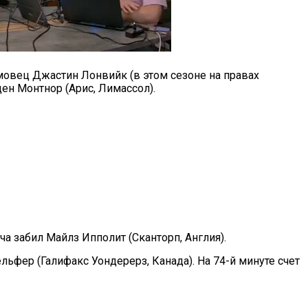
мовец Джастин Лонвийк (в этом сезоне на правах
ден Монтнор (Арис, Лимассол).
яча забил Майлз Ипполит (Сканторп, Англия).
ельфер (Галифакс Уондерерз, Канада). На 74-й минуте счет