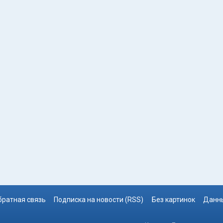
братная связь
Подписка на новости (RSS)
Без картинок
Данны