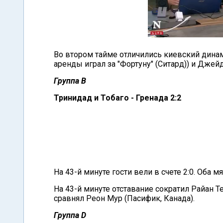
Во втором тайме отличились киевский дина
аренды играл за "Фортуну" (Ситард)) и Джей
Группа В
Тринидад и Тобаго - Гренада 2:2
На 43-й минуте гости вели в счете 2:0. Оба м
На 43-й минуте отставание сократил Райан Т
сравнял Реон Мур (Пасифик, Канада).
Группа D