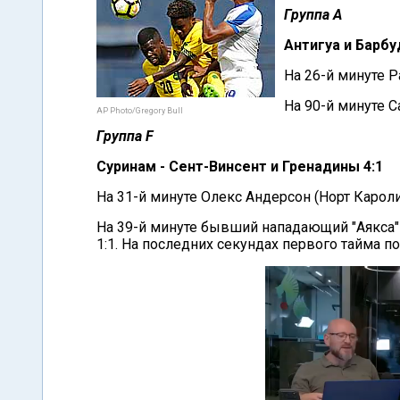
Группа А
Антигуа и Барбу
На 26-й минуте 
На 90-й минуте С
AP Photo/Gregory Bull
Группа F
Суринам - Сент-Винсент и Гренадины 4:1
На 31-й минуте Олекс Андерсон (Норт Кароли
На 39-й минуте бывший нападающий "Аякса"
1:1. На последних секундах первого тайма 