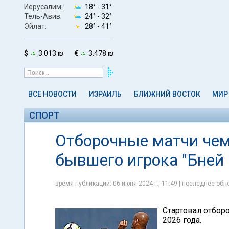
Иерусалим:
18° -
31°
Тель-Авив:
24° -
32°
Эйлат:
28° -
41°
$
3.013 ₪
€
3.478 ₪
ВСЕ НОВОСТИ
ИЗРАИЛЬ
БЛИЖНИЙ ВОСТОК
МИР
СПОРТ
Отборочные матчи чем
бывшего игрока "Бней 
время публикации: 06 июня 2024 г., 11:49 | последнее обно
Стартовал отбор
2026 года.