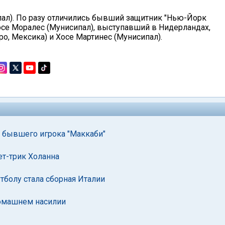
пал). По разу отличились бывший защитник "Нью-Йорк
осе Моралес (Мунисипал), выступавший в Нидерландах,
о, Мексика) и Хосе Мартинес (Мунисипал).
 бывшего игрока "Маккаби"
ет-трик Холанна
тболу стала сборная Италии
домашнем насилии