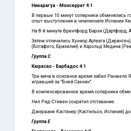
Никарагуа - Монсеррат 4:1
В первые 10 минут соперники обменялись г
опыт выступления в чемпионате Испании Ха
На 8-й минуте Брентфорд Барзи (Дартфорд, А
Затем отличились Хуниор Артеага (Диранге
(Ботафого, Бразилия) и Харольд Медина (Реа
Группа С
Кюрасао - Барбадос 4:1
Три мяча в основное время забил Ранжело Я
игравший за "Бней Сахнин".
В компенсированное время соперники обме
Нил Рид-Стивен сократил отставание.
Джерване Кастанер (Кастильон, Испания) до
Группа Е