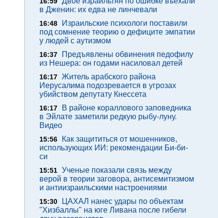
Двое израильтян по ошибке въехали
16:59
в Дженин: их едва не линчевали
Израильские психологи поставили
16:48
под сомнение теорию о дефиците эмпатии
у людей с аутизмом
Предъявлены обвинения педофилу
16:37
из Нешера: он годами насиловал детей
Житель арабского района
16:17
Иерусалима подозревается в угрозах
убийством депутату Кнессета
В районе кораллового заповедника
16:17
в Эйлате заметили редкую рыбу-луну.
Видео
Как защититься от мошенников,
15:56
использующих ИИ: рекомендации Би-би-
си
Ученые показали связь между
15:51
верой в теории заговора, антисемитизмом
и антиизраильскими настроениями
ЦАХАЛ нанес удары по объектам
15:30
"Хизбаллы" на юге Ливана после гибели