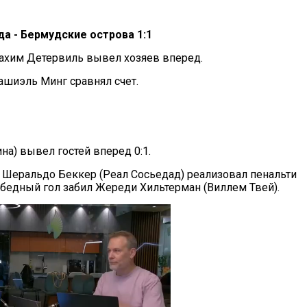
да - Бермудские острова 1:1
Рахим Детервиль вывел хозяев вперед.
ашиэль Минг сравнял счет.
на) вывел гостей вперед 0:1.
 Шеральдо Беккер (Реал Сосьедад) реализовал пенальти
победный гол забил Жереди Хильтерман (Виллем Твей).