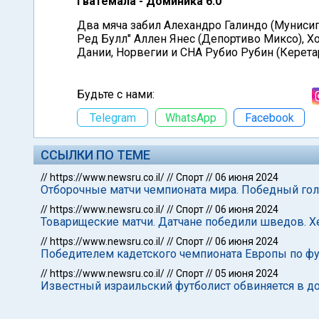
Гватемала - Доминика 6:0
Два мяча забил Алехандро Галиндо (Муниси
Ред Булл" Аллен Янес (Депортиво Миксо), Х
Дании, Норвегии и СНА Рубио Рубин (Керетар
Будьте с нами:
Telegram
WhatsApp
Facebook
ССЫЛКИ ПО ТЕМЕ
//
https://www.newsru.co.il/
//
Спорт
//
06 июня 2024
Отборочные матчи чемпионата мира. Победный гол
//
https://www.newsru.co.il/
//
Спорт
//
06 июня 2024
Товарищеские матчи. Датчане победили шведов. Х
//
https://www.newsru.co.il/
//
Спорт
//
06 июня 2024
Победителем кадетского чемпионата Европы по фу
//
https://www.newsru.co.il/
//
Спорт
//
05 июня 2024
Известный израильский футболист обвиняется в 