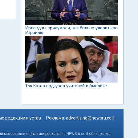
е редакции и устав
Реклама:
advertising@newsru.co.il
и материалов сайта гиперссылка на NEWSru.co.il обязательна.