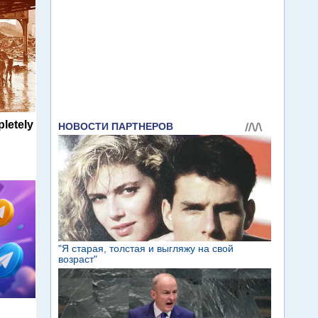
letely
м