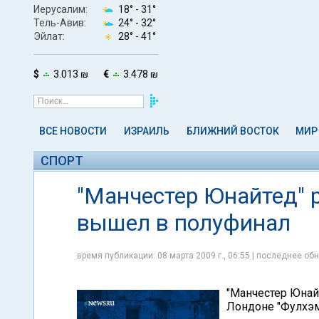
Иерусалим:
18° -
31°
Тель-Авив:
24° -
32°
Эйлат:
28° -
41°
$
3.013 ₪
€
3.478 ₪
ВСЕ НОВОСТИ
ИЗРАИЛЬ
БЛИЖНИЙ ВОСТОК
МИР
СПОРТ
"Манчестер Юнайтед" р
вышел в полуфинал
время публикации: 08 марта 2009 г., 06:55 | последнее обн
"Манчестер Юнай
Лондоне "Фулхэм"