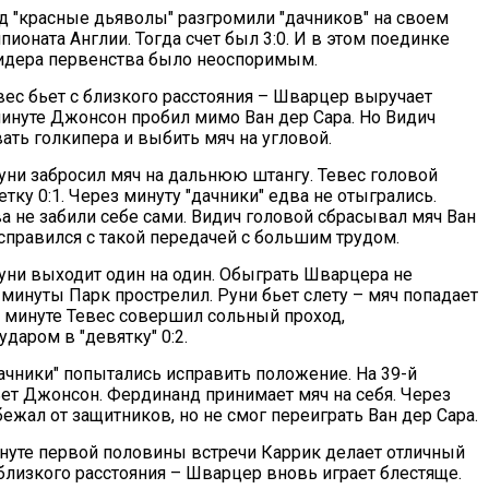
д "красные дьяволы" разгромили "дачников" на своем
пионата Англии. Тогда счет был 3:0. И в этом поединке
идера первенства было неоспоримым.
вес бьет с близкого расстояния – Шварцер выручает
 минуте Джонсон пробил мимо Ван дер Сара. Но Видич
ать голкипера и выбить мяч на угловой.
Руни забросил мяч на дальнюю штангу. Тевес головой
етку 0:1. Через минуту "дачники" едва не отыгрались.
ва не забили себе сами. Видич головой сбрасывал мяч Ван
 справился с такой передачей с большим трудом.
Руни выходит один на один. Обыграть Шварцера не
 минуты Парк прострелил. Руни бьет слету – мяч попадает
й минуте Тевес совершил сольный проход,
даром в "девятку" 0:2.
дачники" попытались исправить положение. На 39-й
ьет Джонсон. Фердинанд принимает мяч на себя. Через
ежал от защитников, но не смог переиграть Ван дер Сара.
нуте первой половины встречи Каррик делает отличный
 близкого расстояния – Шварцер вновь играет блестяще.