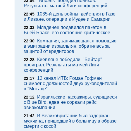
"Апоэль" победил поляков.
23:04
Результаты матчей Лиги конференций
1035-й день войны: действия в Газе
22:45
и Ливане, операции в Иудее и Самарии
Младенец подавился пакетом в
22:33
Бней-Браке, его состояние критическое
Компания, занимающаяся помощью
22:30
в эмиграции израильтян, обратилась за
защитой от кредиторов
Киевляне победили. "Бейтар"
22:28
проиграл. Результаты матчей Лиги
конференций
12 канал ИТВ: Роман Гофман
22:17
снимает с должностей двух руководителей
в "Мосаде"
Израильские пассажиры, судящиеся
22:12
с Blue Bird, едва не сорвали рейс
авиакомпании
В Великобритании был задержан
21:42
мужчина, пришедший в больницу в образе
смерти с косой