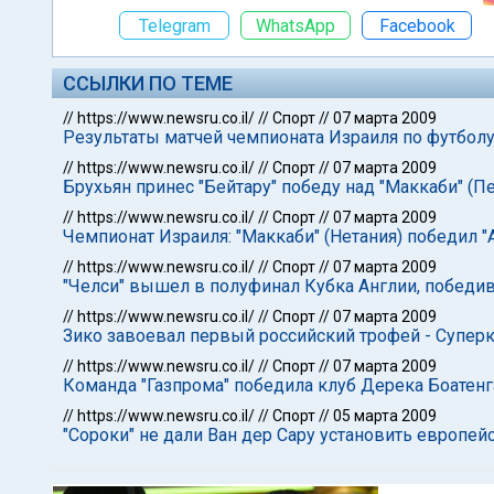
Telegram
WhatsApp
Facebook
ССЫЛКИ ПО ТЕМЕ
//
https://www.newsru.co.il/
//
Спорт
//
07 марта 2009
Результаты матчей чемпионата Израиля по футбол
//
https://www.newsru.co.il/
//
Спорт
//
07 марта 2009
Брухьян принес "Бейтару" победу над "Маккаби" (П
//
https://www.newsru.co.il/
//
Спорт
//
07 марта 2009
Чемпионат Израиля: "Маккаби" (Нетания) победил 
//
https://www.newsru.co.il/
//
Спорт
//
07 марта 2009
"Челси" вышел в полуфинал Кубка Англии, победив
//
https://www.newsru.co.il/
//
Спорт
//
07 марта 2009
Зико завоевал первый российский трофей - Суперку
//
https://www.newsru.co.il/
//
Спорт
//
07 марта 2009
Команда "Газпрома" победила клуб Дерека Боатенг
//
https://www.newsru.co.il/
//
Спорт
//
05 марта 2009
"Сороки" не дали Ван дер Сару установить европей