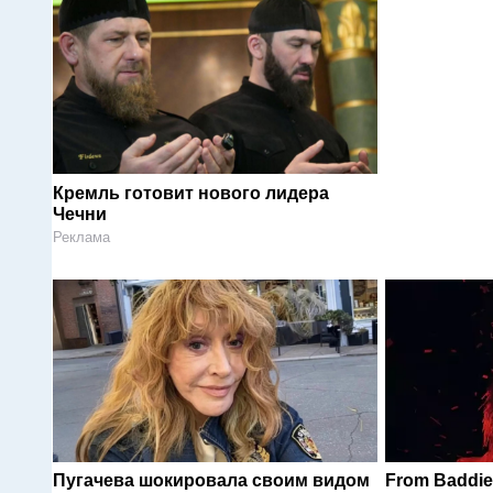
Кремль готовит нового лидера
Чечни
Реклама
Пугачева шокировала своим видом
From Baddie