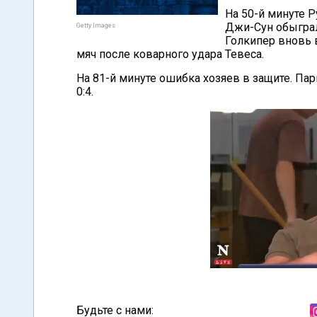
На 50-й минуте Р
Джи-Сун обыграл
Getty Images
Голкипер вновь 
мяч после коварного удара Тевеса.
На 81-й минуте ошибка хозяев в защите. Па
0:4.
Будьте с нами: