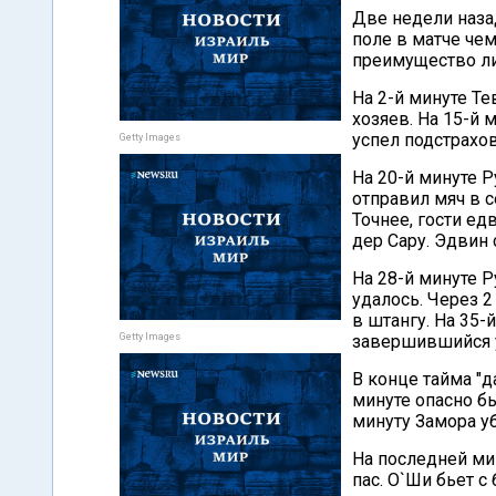
Две недели наза
поле в матче чем
преимущество л
На 2-й минуте Те
хозяев. На 15-й
успел подстрахов
Getty Images
На 20-й минуте 
отправил мяч в с
Точнее, гости ед
дер Сару. Эдвин
На 28-й минуте 
удалось. Через 2
в штангу. На 35-
Getty Images
завершившийся у
В конце тайма "
минуте опасно б
минуту Замора уб
На последней ми
пас. О`Ши бьет с