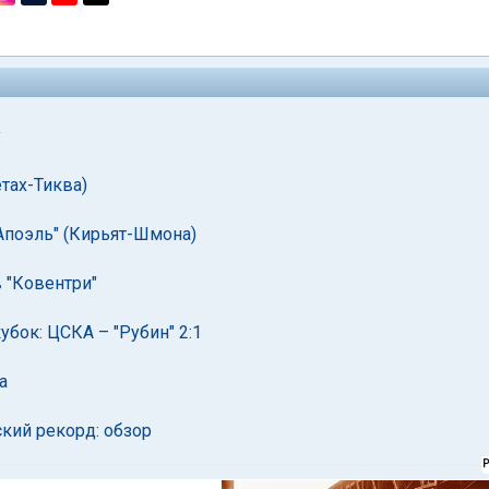
у
етах-Тиква)
"Апоэль" (Кирьят-Шмона)
 "Ковентри"
бок: ЦСКА – "Рубин" 2:1
а
ский рекорд: обзор