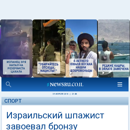
ИСПАНЕЦ ЗРЯ
НАПАЛ НА
РЕЗЕРВИСТА
ЦАХАЛА
09 АПРЕЛЯ 2010
|
21:36
СПОРТ
Израильский шпажист
завоевал бронзу