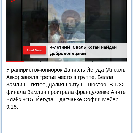
4-летний Юваль Коган найден
Read More
добровольцами
У рапиристок-юниорок Даниэль Йегуда (Апоэль,
Акко) заняла третье место в группе, Белла
Замлин – пятое, Далия Гритун – шестое. В 1/32
финала Замлин проиграла француженке Аните
Блэйз 9:15, Йегуда – датчанке Софии Мейер
9:15.