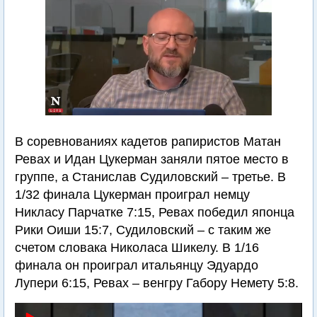
В соревнованиях кадетов рапиристов Матан
Ревах и Идан Цукерман заняли пятое место в
группе, а Станислав Судиловский – третье. В
1/32 финала Цукерман проиграл немцу
Никласу Парчатке 7:15, Ревах победил японца
Рики Оиши 15:7, Судиловский – с таким же
счетом словака Николаса Шикелу. В 1/16
финала он проиграл итальянцу Эдуардо
Лупери 6:15, Ревах – венгру Габору Немету 5:8.