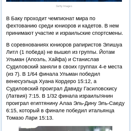
Getty Images
В Баку проходит чемпионат мира по
фехтованию среди юниоров и кадетов. В нем
принимают участие и израильские спортсмены.
В соревнованиях юниоров рапиристов Элишуа
Литл (1 победа) не вышел из группы. Йотам
Ульман (Апоэль, Хайфа) и Станислав
Судиловский заняли в своих группах 4-е места
(из 7). В 1/64 финала Ульман победил
венесуэльца Хуана Кордеро 15:12, а
Судиловский проиграл Давиду Гасиловскису
(Латвия) 7:15. В 1/32 финала израильтянин
проиграл египтянину Алаа Эль-Дину Эль-Саеду
6:15, который в финале победил итальянца
Томазо Лари 15:13.