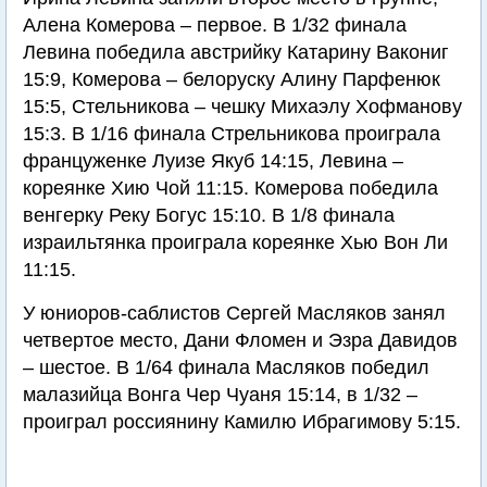
Алена Комерова – первое. В 1/32 финала
Левина победила австрийку Катарину Вакониг
15:9, Комерова – белоруску Алину Парфенюк
15:5, Стельникова – чешку Михаэлу Хофманову
15:3. В 1/16 финала Стрельникова проиграла
француженке Луизе Якуб 14:15, Левина –
кореянке Хию Чой 11:15. Комерова победила
венгерку Реку Богус 15:10. В 1/8 финала
израильтянка проиграла кореянке Хью Вон Ли
11:15.
У юниоров-саблистов Сергей Масляков занял
четвертое место, Дани Фломен и Эзра Давидов
– шестое. В 1/64 финала Масляков победил
малазийца Вонга Чер Чуаня 15:14, в 1/32 –
проиграл россиянину Камилю Ибрагимову 5:15.