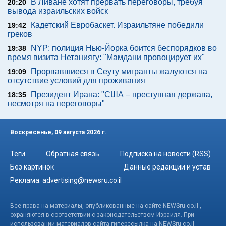
В Ливане хотят прервать переговоры, требуя
20:20
вывода израильских войск
Кадетский Евробаскет. Израильтяне победили
19:42
греков
NYP: полиция Нью-Йорка боится беспорядков во
19:38
время визита Нетаниягу: "Мамдани провоцирует их"
Прорвавшиеся в Сеуту мигранты жалуются на
19:09
отсутствие условий для проживания
Президент Ирана: "США – преступная держава,
18:35
несмотря на переговоры"
Воскресенье, 09 августа 2026 г.
Теги
Обратная связь
Подписка на новости (RSS)
Без картинок
Данные редакции и устав
Реклама:
advertising@newsru.co.il
Все права на материалы, опубликованные на сайте NEWSru.co.il ,
охраняются в соответствии с законодательством Израиля. При
использовании материалов сайта гиперссылка на NEWSru.co.il