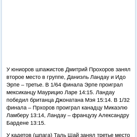
У юниоров шпажистов Дмитрий Прохоров занял
второе место в группе, Даниэль Ландау и Идо
Эрпе – третье. В 1/64 финала Эрпе проиграл
мексиканцу Маурицио Ларе 14:15. Ландау
победил британца Джонатана Мэя 15:14. В 1/32
финала – Прхоров проиграл канадцу Микаэлю
Ламберу 13:14, Ландау – французу Александру
Бардене 13:15.
У кадетов (шпага) Таль Шай занял третье место