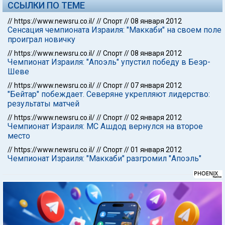
ССЫЛКИ ПО ТЕМЕ
//
https://www.newsru.co.il/
//
Спорт
//
08 января 2012
Сенсация чемпионата Израиля: "Маккаби" на своем поле
проиграл новичку
//
https://www.newsru.co.il/
//
Спорт
//
08 января 2012
Чемпионат Израиля: "Апоэль" упустил победу в Беэр-
Шеве
//
https://www.newsru.co.il/
//
Спорт
//
07 января 2012
"Бейтар" побеждает. Северяне укрепляют лидерство:
результаты матчей
//
https://www.newsru.co.il/
//
Спорт
//
02 января 2012
Чемпионат Израиля: МС Ашдод вернулся на второе
место
//
https://www.newsru.co.il/
//
Спорт
//
01 января 2012
Чемпионат Израиля: "Маккаби" разгромил "Апоэль"