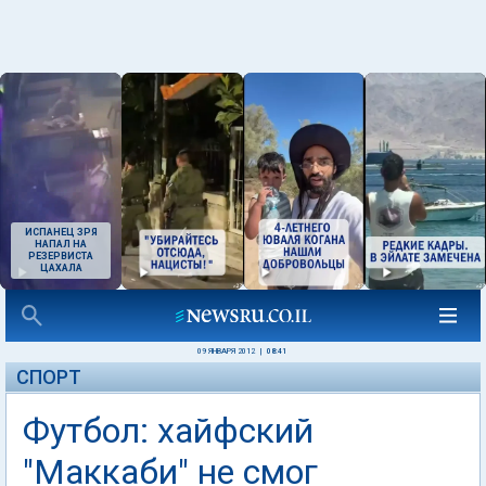
ИСПАНЕЦ ЗРЯ
НАПАЛ НА
РЕЗЕРВИСТА
ЦАХАЛА
09 ЯНВАРЯ 2012
|
08:41
СПОРТ
Футбол: хайфский
"Маккаби" не смог