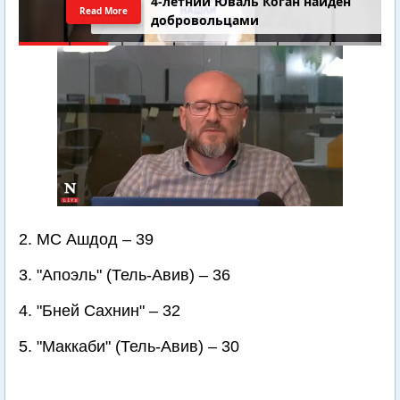
4-летний Юваль Коган найден
Read More
добровольцами
2. МС Ашдод – 39
3. "Апоэль" (Тель-Авив) – 36
4. "Бней Сахнин" – 32
5. "Маккаби" (Тель-Авив) – 30