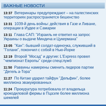
ВАЖНЫЕ НОВОСТИ
Ветеринары предупреждают – на палестинских
13:37
территориях распространяется бешенство
1039-й день войны: действия в Газе и Ливане,
13:31
операции в Иудее и Самарии
Глава САП: "Израиль не ответил на запрос
13:11
Украины о выдаче Миндича и Цукермана"
"Кан": бывший солдат-одиночка, служивший в
13:05
"Голани", покончил с собой в Нью-Йорке
Второй "Мосад" и другие: L'Express провел
12:19
"чемпионат Европы" среди спецслужб
Раввины намерены сменить лидеров партии
11:50
"Дегель а-Тора"
По Китаю ударил тайфун "Дельфин", более
11:27
миллиона эвакуированных
Прокуратура потребовала от владельца
11:24
крокодиловой фермы в Пцаэле более миллиона
шекелей