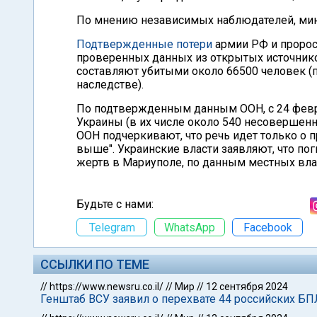
По мнению независимых наблюдателей, мин
Подтвержденные потери
армии РФ и проросс
проверенных данных из открытых источнико
составляют убитыми около 66500 человек (п
наследстве).
По подтвержденным данным ООН, с 24 февр
Украины (в их числе около 540 несовершенно
ООН подчеркивают, что речь идет только о 
выше". Украинские власти заявляют, что по
жертв в Мариуполе, по данным местных влас
Будьте с нами:
Telegram
WhatsApp
Facebook
ССЫЛКИ ПО ТЕМЕ
//
https://www.newsru.co.il/
//
Мир
//
12 сентября 2024
Генштаб ВСУ заявил о перехвате 44 российских Б