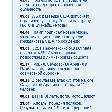
Прогноз погоды в Израиле на 7
05:45
августа: спад жары, переменная
облачность
WSJ: разведка США допускает
05:08
ограниченную атаку России на страну
NATO в ближайшие годы
Трамп подписал новые указы,
04:46
ужесточающие правила получения
гражданства США по рождению
Суд в Нью-Мексико обязал Meta
03:09
выплатить $567 млн на помощь
подросткам и лимитировать соцсети
Турция, Саудовская Аравия и
01:37
Пакистан подпишут соглашение о
совместной обороне
В результате атак хуситов на юге
00:28
Саудовской Аравии пострадали 11
человек
ДТП в Эйлате, погиб мотоциклист
00:01
"Апоэль" победил поляков.
23:04
Результаты матчей Лиги конференций