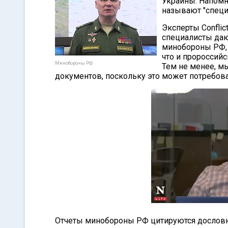
Украины. Напомн
называют "специ
Эксперты Conflic
специалисты даю
минобороны РФ, 
что и пророссий
Минобороны РФ
Тем не менее, м
документов, поскольку это может потребова
Отчеты минобороны РФ цитируются дословн