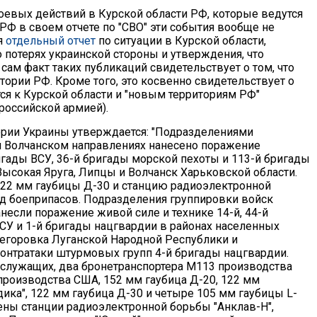
евых действий в Курской области РФ, которые ведутся
Ф в своем отчете по "СВО" эти события вообще не
я
отдельный отчет
по ситуации в Курской области,
потерях украинской стороны и утверждения, что
 сам факт таких публикаций свидетельствует о том, что
ории РФ. Кроме того, это косвенно свидетельствует о
ся к Курской области и "новым территориям РФ"
российской армией).
тории Украины утверждается: "Подразделениями
и Волчанском направлениях нанесено поражение
ады ВСУ, 36-й бригады морской пехоты и 113-й бригады
ысокая Яруга, Липцы и Волчанск Харьковской области.
122 мм гаубицы Д-30 и станцию радиоэлектронной
ад боеприпасов. Подразделения группировки войск
несли поражение живой силе и технике 14-й, 44-й
СУ и 1-й бригады нацгвардии в районах населенных
оегоровка Луганской Народной Республики и
контратаки штурмовых групп 4-й бригады нацгвардии.
ослужащих, два бронетранспортера М113 производства
производства США, 152 мм гаубица Д-20, 122 мм
ика", 122 мм гаубица Д-30 и четыре 105 мм гаубицы L-
ены станции радиоэлектронной борьбы "Анклав-Н",