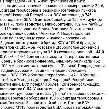
ов. Подразделения "Южной" группировки войск
ы противника, нанесли поражение формированиям 24-й,
 бригады теробороны в районах населенных пунктов
ецкой Народной Республики. ВСУ потеряли до 745
оизводства США, 26 автомобилей, две 155 мм гаубицы
ы FH-70 производства Великобритании, 152 мм гаубицу
у L-119 производства Великобритании. Уничтожены
оэлектронной борьбы "Анклав-Н". Подразделения
ение по переднему краю и нанесли поражение
й десантно-штурмовой бригад ВСУ и 109-й бригады
Нелеповка, Дружба, Розовка и Доброполье Донецкой
тратак штурмовых групп 32-й механизированной, 144-й
СУ, 2-й и 14-й бригад нацгвардии. Потери противника
ве боевые бронированные машины, четыре пикапа, 152
 100 мм противотанковая пушка "Рапира". Подразделения
ыгодные рубежи и позиции, нанесли поражение
ады ВСУ, 108-й бригады теробороны и 21-й бригады
Октябрь и Угледар Донецкой Народной Республики.
противника. ВСУ потеряли более 120 военнослужащих,
роизводства США. Уничтожены две станции
лениями группировки войск "Днепр" нанесено поражение
гады береговой обороны и 108-й бригады теробороны в
алая Токмачка Запорожской области. Потери ВСУ
нспортер М113 производства США, шесть автомобилей,