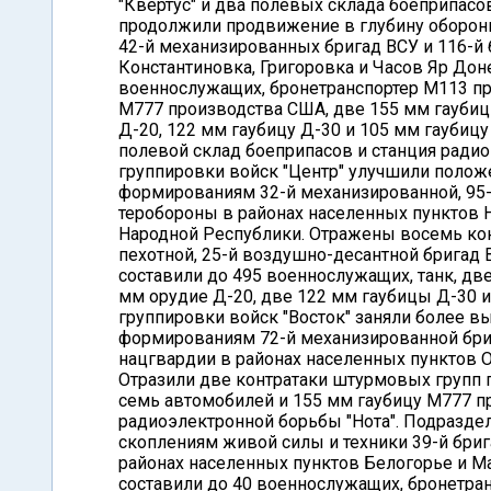
"Квертус" и два полевых склада боеприпас
продолжили продвижение в глубину оборон
42-й механизированных бригад ВСУ и 116-й
Константиновка, Григоровка и Часов Яр Дон
военнослужащих, бронетранспортер М113 пр
М777 производства США, две 155 мм гаубиц
Д-20, 122 мм гаубицу Д-30 и 105 мм гаубиц
полевой склад боеприпасов и станция ради
группировки войск "Центр" улучшили полож
формированиям 32-й механизированной, 95-
теробороны в районах населенных пунктов 
Народной Республики. Отражены восемь кон
пехотной, 25-й воздушно-десантной бригад В
составили до 495 военнослужащих, танк, д
мм орудие Д-20, две 122 мм гаубицы Д-30 и
группировки войск "Восток" заняли более в
формированиям 72-й механизированной бриг
нацгвардии в районах населенных пунктов 
Отразили две контратаки штурмовых групп 
семь автомобилей и 155 мм гаубицу М777 п
радиоэлектронной борьбы "Нота". Подразде
скоплениям живой силы и техники 39-й бри
районах населенных пунктов Белогорье и М
составили до 40 военнослужащих, бронетра