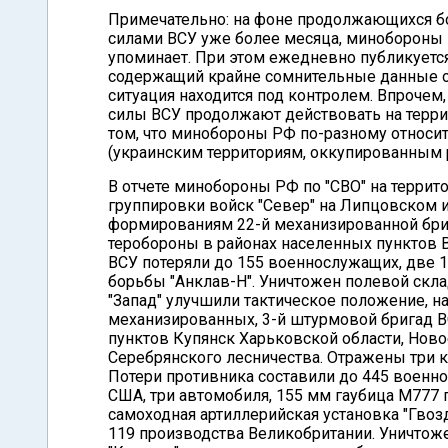
Примечательно: на фоне продолжающихся бо
силами ВСУ уже более месяца, минобороны Р
упоминает. При этом ежедневно публикуетс
содержащий крайне сомнительные данные о 
ситуация находится под контролем. Впрочем,
силы ВСУ продолжают действовать на террит
том, что минобороны РФ по-разному относит
(украинским территориям, оккупированным 
В отчете минобороны РФ по "СВО" на терри
группировки войск "Север" на Липцовском 
формированиям 22-й механизированной бриг
теробороны в районах населенных пунктов В
ВСУ потеряли до 155 военнослужащих, две 
борьбы "Анклав-Н". Уничтожен полевой скл
"Запад" улучшили тактическое положение, на
механизированных, 3-й штурмовой бригад В
пунктов Купянск Харьковской области, Нов
Серебрянского лесничества. Отражены три 
Потери противника составили до 445 военн
США, три автомобиля, 155 мм гаубица М777 
самоходная артиллерийская установка "Гвозд
119 производства Великобритании. Уничтож