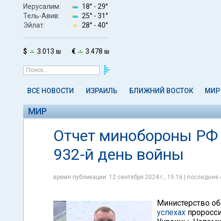
Иерусалим:
18° -
29°
Тель-Авив:
25° -
31°
Эйлат:
28° -
40°
$
3.013 ₪
€
3.478 ₪
ВСЕ НОВОСТИ
ИЗРАИЛЬ
БЛИЖНИЙ ВОСТОК
МИР
МИР
Отчет минобороны РФ о
932-й день войны
время публикации: 12 сентября 2024 г., 15:16 | последнее 
Министерство об
успехах
проросси