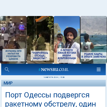
ИСПАНЕЦ ЗРЯ
НАПАЛ НА
РЕЗЕРВИСТА
ЦАХАЛА
14 АВГУСТА 2024
|
15:36
МИР
Порт Одессы подвергся
ракетному обстрелу, один