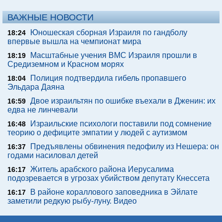
ВАЖНЫЕ НОВОСТИ
Юношеская сборная Израиля по гандболу
18:24
впервые вышла на чемпионат мира
Масштабные учения ВМС Израиля прошли в
18:19
Средиземном и Красном морях
Полиция подтвердила гибель пропавшего
18:04
Эльдара Даяна
Двое израильтян по ошибке въехали в Дженин: их
16:59
едва не линчевали
Израильские психологи поставили под сомнение
16:48
теорию о дефиците эмпатии у людей с аутизмом
Предъявлены обвинения педофилу из Нешера: он
16:37
годами насиловал детей
Житель арабского района Иерусалима
16:17
подозревается в угрозах убийством депутату Кнессета
В районе кораллового заповедника в Эйлате
16:17
заметили редкую рыбу-луну. Видео