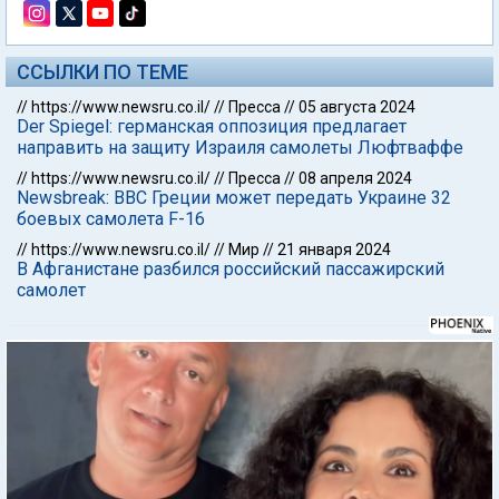
ССЫЛКИ ПО ТЕМЕ
//
https://www.newsru.co.il/
//
Пресса
//
05 августа 2024
Der Spiegel: германская оппозиция предлагает
направить на защиту Израиля самолеты Люфтваффе
//
https://www.newsru.co.il/
//
Пресса
//
08 апреля 2024
Newsbreak: ВВС Греции может передать Украине 32
боевых самолета F-16
//
https://www.newsru.co.il/
//
Мир
//
21 января 2024
В Афганистане разбился российский пассажирский
самолет