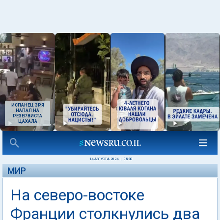
ИСПАНЕЦ ЗРЯ
НАПАЛ НА
РЕЗЕРВИСТА
ЦАХАЛА
14 АВГУСТА 2024
|
05:30
МИР
На северо-востоке
Франции столкнулись два