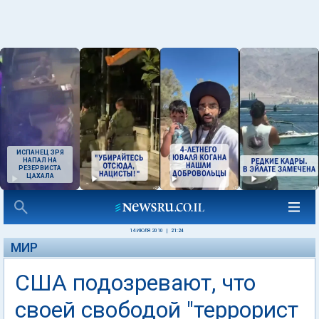
ИСПАНЕЦ ЗРЯ
НАПАЛ НА
РЕЗЕРВИСТА
ЦАХАЛА
14 ИЮЛЯ 2010
|
21:24
МИР
США подозревают, что
своей свободой "террорист