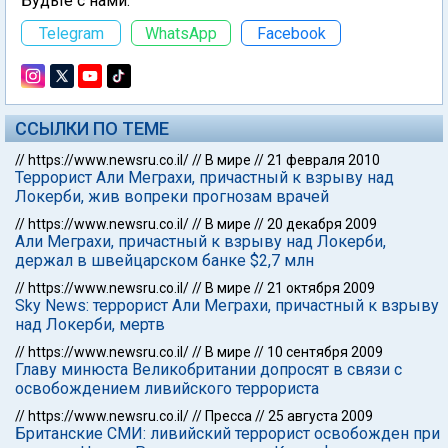
Будьте с нами:
Telegram
WhatsApp
Facebook
ССЫЛКИ ПО ТЕМЕ
//
https://www.newsru.co.il/
//
В мире
//
21 февраля 2010
Террорист Али Меграхи, причастный к взрыву над
Локерби, жив вопреки прогнозам врачей
//
https://www.newsru.co.il/
//
В мире
//
20 декабря 2009
Али Меграхи, причастный к взрыву над Локерби,
держал в швейцарском банке $2,7 млн
//
https://www.newsru.co.il/
//
В мире
//
21 октября 2009
Sky News: террорист Али Меграхи, причастный к взрыву
над Локерби, мертв
//
https://www.newsru.co.il/
//
В мире
//
10 сентября 2009
Главу минюста Великобритании допросят в связи с
освобождением ливийского террориста
//
https://www.newsru.co.il/
//
Пресса
//
25 августа 2009
Британские СМИ: ливийский террорист освобожден при