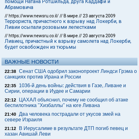
помощи Натана Ротшильда, друга Каддафи и
Абрамовича
//
https://www.newsru.co.il/
//
В мире
//
23 августа 2009
Террориста, причастного к взрыву над Локерби, в
Ливии осыпали розовыми лепестками
//
https://www.newsru.co.il/
//
В мире
//
20 августа 2009
Ливиец, причастный к взрыву самолета над Локерби,
будет освобожден из тюрьмы
ВАЖНЫЕ НОВОСТИ
Сенат США одобрил законопроект Линдси Грэма о
22:38
санкциях против Ирана и России
1036-й день войны: действия в Газе, Ливане и
22:35
Сирии, операции в Иудее и Самарии
ЦАХАЛ объяснил, почему не сообщил об атаке
22:12
беспилотника "Хизбаллы" на юге Ливана
Два человека пострадали от укусов змей на
21:40
севере Израиля
В Иерусалиме в результате ДТП погиб певец и
21:12
хазан Авишай Леви