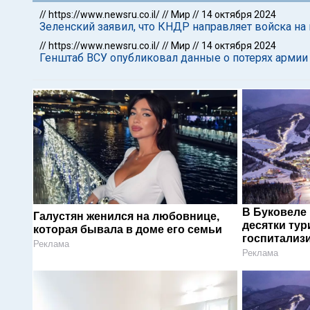
//
https://www.newsru.co.il/
//
Мир
//
14 октября 2024
Зеленский заявил, что КНДР направляет войска на 
//
https://www.newsru.co.il/
//
Мир
//
14 октября 2024
Генштаб ВСУ опубликовал данные о потерях армии
В Буковеле
Галустян женился на любовнице,
десятки тур
которая бывала в доме его семьи
госпитализ
Реклама
Реклама