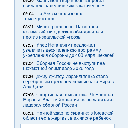
Maan: Бен-Гвир вновь запретил
09:30
свидания палестинским заключенным
На Аляске произошло
09:04
землетрясение
Министр обороны Пакистана:
08:21
исламский мир должен объединиться
против израильской угрозы
Ynet: Нетаниягу предложил
07:57
увеличить десятилетнюю программу
укрепления обороны до 400 млрд шекелей
Сборная России не выступит на
07:54
шахматной олимпиаде 2026 года
Джиу-джитсу. Израильтянка стала
07:36
серебряным призером чемпионата мира в
Абу-Даби
Спортивная гимнастика. Чемпионат
07:05
Европы. Власти Хорватии не выдали визы
лидерам сборной России
Ночной удар по Украине: в Киевской
06:51
области есть жертвы, в их числе ребенок