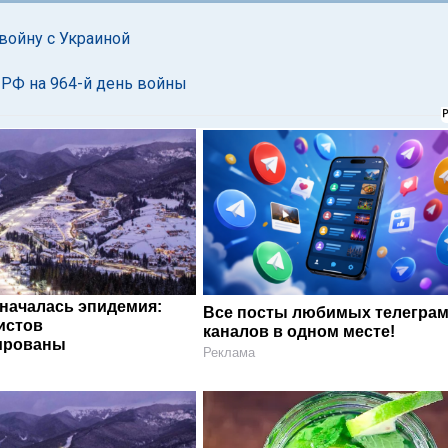
войну с Украиной
 РФ на 964-й день войны
 началась эпидемия:
Все посты любимых телегра
истов
каналов в одном месте!
ированы
Реклама