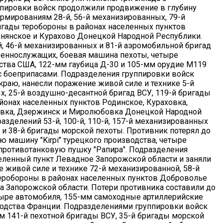
ппировки войск продолжили продвижение в глубину
рмированиям 28-й, 56-й механизированных, 79-й
игады теробороны в районах населенных пунктов
знянское и Курахово Донецкой Народной Республики.
й, 46-й механизированных и 81-й аэромобильной бригад
военнослужащих, боевая машина пехоты, четыре
ства США, 122-мм гаубица Д-30 и 105-мм орудие М119
с боеприпасами. Подразделения группировки войск
краю, нанесли поражение живой силе и технике 5-й
ых, 25-й воздушно-десантной бригад ВСУ, 119-й бригады
йонах населенных пунктов Родинское, Кураховка,
овка, Дзержинск и Миролюбовка Донецкой Народной
азделений 53-й, 100-й, 110-й, 157-й механизированных
 и 38-й бригады морской пехоты. Противник потерял до
 машину "Kirpi" турецкого производства, четыре
 противотанковую пушку "Рапира". Подразделения
селенный пункт Левадное Запорожской области и заняли
 живой силе и технике 72-й механизированной, 58-й
теробороны в районах населенных пунктов Доброволье
 Запорожской области. Потери противника составили до
тыре автомобиля, 155-мм самоходные артиллерийские
изводства Франции. Подразделениями группировки войск
 141-й пехотной бригады ВСУ, 35-й бригады морской