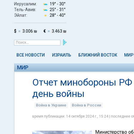
Иерусалим:
19° -
30°
Тель-Авив:
25° -
31°
Эйлат:
28° -
40°
$
3.006 ₪
€
3.463 ₪
ВСЕ НОВОСТИ
ИЗРАИЛЬ
БЛИЖНИЙ ВОСТОК
МИР
МИР
Отчет минобороны РФ о
день войны
Война в Украине
Война в России
время публикации: 14 октября 2024 г., 15:24 | последнее о
Министерство об