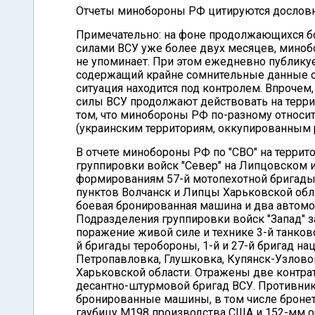
Отчеты минобороны РФ цитируются дословн
Примечательно: на фоне продолжающихся бо
силами ВСУ уже более двух месяцев, миноб
не упоминает. При этом ежедневно публику
содержащий крайне сомнительные данные о 
ситуация находится под контролем. Впрочем,
силы ВСУ продолжают действовать на террит
том, что минобороны РФ по-разному относит
(украинским территориям, оккупированным 
В отчете минобороны РФ по "СВО" на терри
группировки войск "Север" на Липцовском 
формированиям 57-й мотопехотной бригады 
пунктов Волчанск и Липцы Харьковской обл
боевая бронированная машина и два автомо
Подразделения группировки войск "Запад" 
поражение живой силе и технике 3-й танково
й бригады теробороны, 1-й и 27-й бригад н
Петропавловка, Глушковка, Купянск-Узлово
Харьковской области. Отражены две контра
десантно-штурмовой бригад ВСУ. Противник
бронированные машины, в том числе бронет
гаубицу М198 производства США и 152-мм о