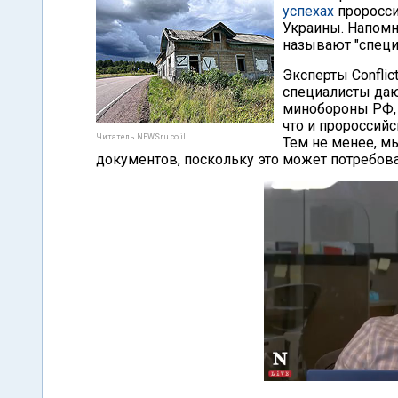
успехах
проросси
Украины. Напомн
называют "специ
Эксперты Conflic
специалисты даю
минобороны РФ, 
что и пророссий
Читатель NEWSru.co.il
Тем не менее, м
документов, поскольку это может потребова