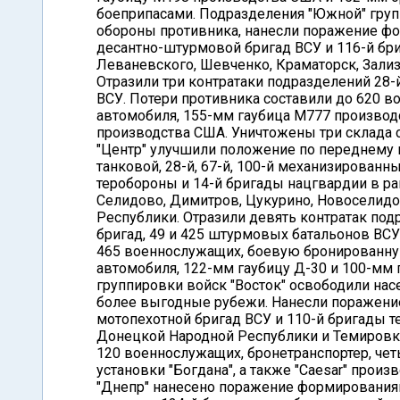
боеприпасами. Подразделения "Южной" гру
обороны противника, нанесли поражение фо
десантно-штурмовой бригад ВСУ и 116-й бр
Леваневского, Шевченко, Краматорск, Зали
Отразили три контратаки подразделений 28-
ВСУ. Потери противника составили до 620 
автомобиля, 155-мм гаубица М777 производ
производства США. Уничтожены три склада 
"Центр" улучшили положение по переднему 
танковой, 28-й, 67-й, 100-й механизированн
теробороны и 14-й бригады нацгвардии в ра
Селидово, Димитров, Цукурино, Новоселид
Республики. Отразили девять контратак подр
бригад, 49 и 425 штурмовых батальонов ВСУ
465 военнослужащих, боевую бронированную
автомобиля, 122-мм гаубицу Д-30 и 100-мм
группировки войск "Восток" освободили на
более выгодные рубежи. Нанесли поражение
мотопехотной бригад ВСУ и 110-й бригады 
Донецкой Народной Республики и Темировка
120 военнослужащих, бронетранспортер, че
установки "Богдана", а также "Caesar" про
"Днепр" нанесено поражение формированиям