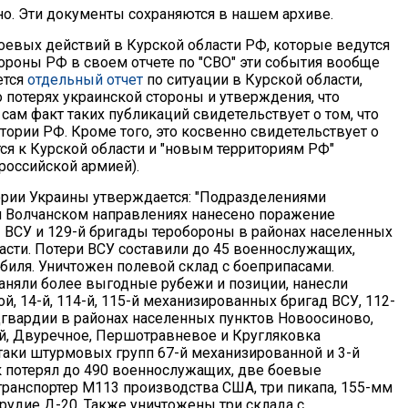
о. Эти документы сохраняются в нашем архиве.
евых действий в Курской области РФ, которые ведутся
ороны РФ в своем отчете по "СВО" эти события вообще
ется
отдельный отчет
по ситуации в Курской области,
потерях украинской стороны и утверждения, что
 сам факт таких публикаций свидетельствует о том, что
ории РФ. Кроме того, это косвенно свидетельствует о
ся к Курской области и "новым территориям РФ"
российской армией).
тории Украины утверждается: "Подразделениями
и Волчанском направлениях нанесено поражение
ВСУ и 129-й бригады теробороны в районах населенных
асти. Потери ВСУ составили до 45 военнослужащих,
биля. Уничтожен полевой склад с боеприпасами.
заняли более выгодные рубежи и позиции, нанесли
й, 14-й, 114-й, 115-й механизированных бригад ВСУ, 112-
ацгвардии в районах населенных пунктов Новоосиново,
й, Двуречное, Першотравневое и Кругляковка
таки штурмовых групп 67-й механизированной и 3-й
 потерял до 490 военнослужащих, две боевые
ранспортер М113 производства США, три пикапа, 155-мм
рудие Д-20. Также уничтожены три склада с