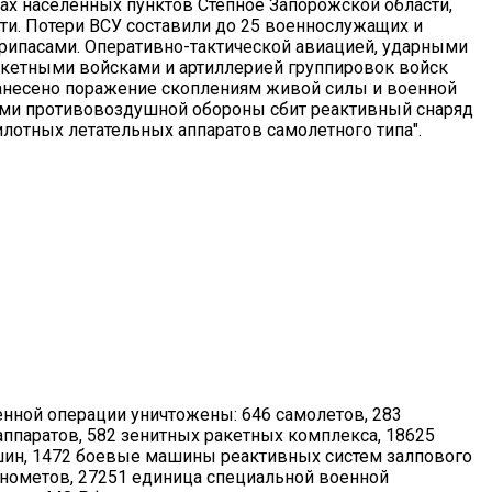
ах населенных пунктов Степное Запорожской области,
ти. Потери ВСУ составили до 25 военнослужащих и
припасами. Оперативно-тактической авиацией, ударными
кетными войсками и артиллерией группировок войск
несено поражение скоплениям живой силы и военной
вами противовоздушной обороны сбит реактивный снаряд
лотных летательных аппаратов самолетного типа".
енной операции уничтожены: 646 самолетов, 283
аппаратов, 582 зенитных ракетных комплекса, 18625
шин, 1472 боевые машины реактивных систем залпового
инометов, 27251 единица специальной военной