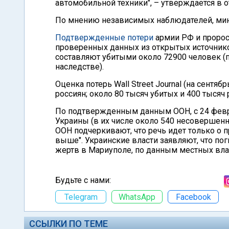
автомобильной техники", – утверждается в 
По мнению независимых наблюдателей, мин
Подтвержденные потери
армии РФ и проросс
проверенных данных из открытых источнико
составляют убитыми около 72900 человек (п
наследстве).
Оценка потерь Wall Street Journal (на сентяб
россиян; около 80 тысяч убитых и 400 тысяч
По подтвержденным данным ООН, с 24 февр
Украины (в их числе около 540 несовершенно
ООН подчеркивают, что речь идет только о 
выше". Украинские власти заявляют, что по
жертв в Мариуполе, по данным местных влас
Будьте с нами:
Telegram
WhatsApp
Facebook
ССЫЛКИ ПО ТЕМЕ