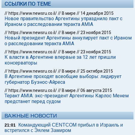
ССЫЛКИ ПО ТЕМЕ
//
https://www.newsru.co.il/
//
В мире
//
14 декабря 2015
Новое правительство Аргентины упразднило пакт с
Ираном о расследовании теракта AMIA
//
https://www.newsru.co.il/
//
В мире
//
23 ноября 2015
Новый президент Аргентины аннулирует пакт с Ираном
о расследовании теракта AMIA
//
https://www.newsru.co.il/
//
В мире
//
23 ноября 2015
К власти в Аргентине впервые за 12 лет пришли
консерваторы
//
https://www.newsru.co.il/
//
В мире
//
25 октября 2015
В Аргентине проходят всеобщие выборы: лидирует
губернатор Буэнос-Айреса
//
https://www.newsru.co.il/
//
В мире
//
06 августа 2015
Теракт AMIA: экс-президент Аргентины Карлос Менем
предстанет перед судом
ВАЖНЫЕ НОВОСТИ
Командующий CENTCOM прибыл в Израиль и
21:01
встретился с Эялем Замиром