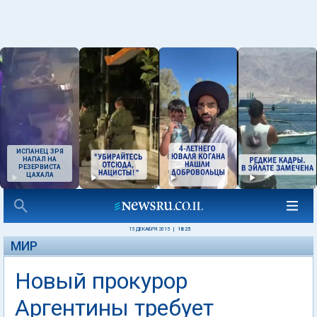
ИСПАНЕЦ ЗРЯ
НАПАЛ НА
РЕЗЕРВИСТА
ЦАХАЛА
15 ДЕКАБРЯ 2015
|
18:25
МИР
Новый прокурор
Аргентины требует