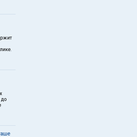
ержит
лике.
х
 до
е
таше