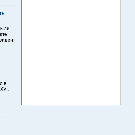
ть
были
ате
езидент
л в
XVI,