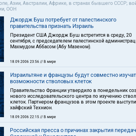
пе, Азии, Австралии, Африке, в странах бывшего СССР; во
ии, ООН
Джордж Буш потребует от палестинского
правительства признать Израиль
Президент США Джордж Буш встретится в среду, 20
сентября, с председателем палестинской администрац
Махмудом Аббасом (Абу Мазеном).
18.09.2006 23:56
// В мире
Израильтяне и французы будут совместно изучат
возможности стволовых клеток
Правительство Франции утвердило в понедельник со
нового исследовательского центра по изучению ство
клеток. Партнером французов в этом проекте выступи
хайфский Технион.
18.09.2006 22:15
// В мире
Российская пресса о причинах закрытия переда