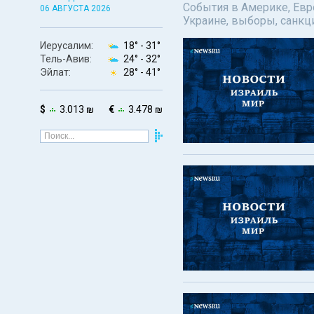
События в Америке, Евро
06 АВГУСТА 2026
Украине, выборы, санкц
Иерусалим:
18° -
31°
Тель-Авив:
24° -
32°
Эйлат:
28° -
41°
$
3.013 ₪
€
3.478 ₪