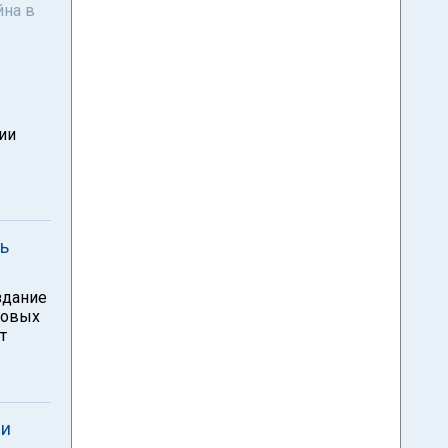
йна в
ии
ь
здание
ловых
т
чи