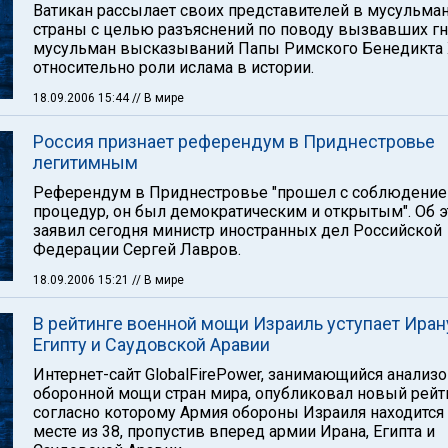
Ватикан рассылает своих представителей в мусульма
страны с целью разъяснений по поводу вызвавших г
мусульман высказываний Папы Римского Бенедикта 
относительно роли ислама в истории.
18.09.2006 15:44
// В мире
Россия признает референдум в Приднестровье
легитимным
Референдум в Приднестровье "прошел с соблюдение
процедур, он был демократическим и открытым". Об 
заявил сегодня министр иностранных дел Российской
Федерации Сергей Лавров.
18.09.2006 15:21
// В мире
В рейтинге военной мощи Израиль уступает Иран
Египту и Саудовской Аравии
Интернет-сайт GlobalFirePower, занимающийся анализ
оборонной мощи стран мира, опубликовал новый рейт
согласно которому Армия обороны Израиля находится 
месте из 38, пропустив вперед армии Ирана, Египта и