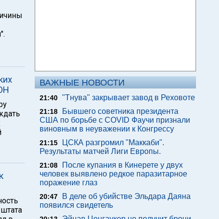
ричины
".
ких
ВАЖНЫЕ НОВОСТИ
ООН
"Тнува" закрывает завод в Реховоте
21:40
ру
Бывшего советника президента
21:18
ждать
США по борьбе с COVID Фаучи признали
х
виновным в неуважении к Конгрессу
й
ЦСКА разгромил "Маккаби".
21:15
Результаты матчей Лиги Европы.
После купания в Кинерете у двух
21:08
человек выявлено редкое паразитарное
к
поражение глаз
В деле об убийстве Эльдара Даяна
20:47
ность
появился свидетель
 штата
Эйнав Ценгаукер не получит брони