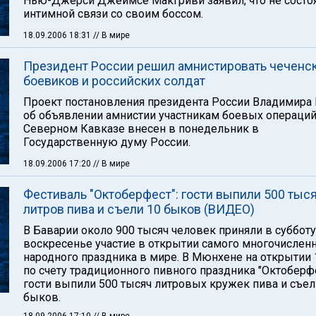
Нью-Джерси Джеймсе МакГриви заявил, что не состо
интимной связи со своим боссом.
18.09.2006 18:31
// В мире
Президент России решил амнистировать чеченс
боевиков и российских солдат
Проект постановления президента России Владимира
об объявлении амнистии участникам боевых операций
Северном Кавказе внесен в понедельник в
Государственную думу России.
18.09.2006 17:20
// В мире
Фестиваль "Октоберфест": гости выпили 500 тыс
литров пива и съели 10 быков (ВИДЕО)
В Баварии около 900 тысяч человек приняли в субботу
воскресенье участие в открытии самого многочислен
народного праздника в мире. В Мюнхене на открытии 
по счету традиционного пивного праздника "Октоберф
гости выпили 500 тысяч литровых кружек пива и съел
быков.