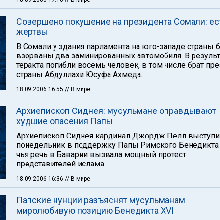
18.09.2006 17:10
// В мире
Совершено покушение на президента Сомали: ес
жертвы
В Сомали у здания парламента на юго-западе страны 
взорваны два заминированных автомобиля. В результ
теракта погибли восемь человек, в том числе брат пр
страны Абдуллахи Юсуфа Ахмеда.
18.09.2006 16:55
// В мире
Архиепископ Сиднея: мусульмане оправдывают
худшие опасения Папы
Архиепископ Сиднея кардинал Джордж Пелл выступи
понедельник в поддержку Папы Римского Бенедикта 
чья речь в Баварии вызвала мощный протест
представителей ислама.
18.09.2006 16:36
// В мире
Папские нунции разъяснят мусульманам
миролюбивую позицию Бенедикта XVI