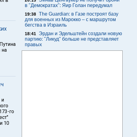
ял в
20:13
в "Демократах": Яир Голан передумал
The Guardian: в Газе построят базу
19:38
для военных из Марокко – с маршрутом
бегства в Израиль
ких
Эрдан и Эдельштейн создали новую
18:41
партию: "Ликуд" больше не представляет
 Путина
правых
 на
яч
 и
ного
173-го
ест"
и 10