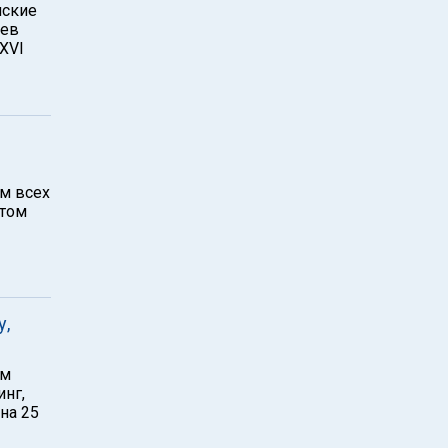
нские
нев
XVI
м всех
этом
у,
ом
инг,
на 25