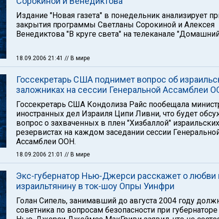
Сорокиной и Венедиктова
Издание "Новая газета" в понедельник анализирует п
закрытия программы Светланы Сорокиной и Алексея
Венедиктова "В круге света" на телеканале "Домашний
18.09.2006 21:41
// В мире
Госсекретарь США поднимет вопрос об израильс
заложниках на сессии Генеральной Ассамблеи 
Госсекретарь США Кондолиза Райс пообещала минист
иностранных дел Израиля Ципи Ливни, что будет обсу
вопрос о захваченных в плен "Хизбаллой" израильски
резервистах на каждом заседании сессии Генерально
Ассамблеи ООН.
18.09.2006 21:01
// В мире
Экс-губернатор Нью-Джерси расскажет о любви 
израильтянину в ток-шоу Опры Уинфри
Голан Сипель, занимавший до августа 2004 году долж
советника по вопросам безопасности при губернаторе