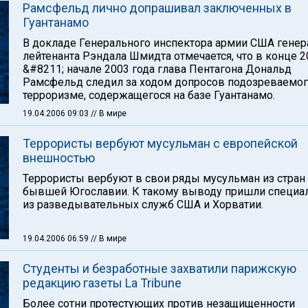
Рамсфельд лично допрашивал заключенных в
Гуантанамо
В докладе Генерального инспектора армии США генер
лейтенанта Рэндала Шмидта отмечается, что в конце 2
&#8211; начале 2003 года глава Пентагона Дональд
Рамсфельд следил за ходом допросов подозреваемог
терроризме, содержащегося на базе Гуантанамо.
19.04.2006 09:03
// В мире
Террористы вербуют мусульман с европейской
внешностью
Террористы вербуют в свои ряды мусульман из стран
бывшей Югославии. К такому выводу пришли специа
из разведывательных служб США и Хорватии.
19.04.2006 06:59
// В мире
Студенты и безработные захватили парижскую
редакцию газеты La Tribune
Более сотни протестующих против незащищенности