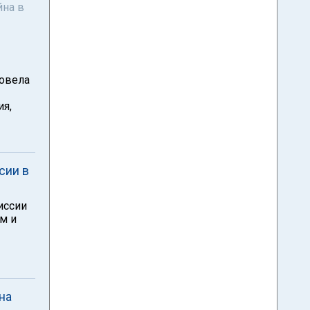
йна в
ровела
ия,
сии в
иссии
м и
на