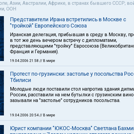
пе, Азии, Австралии, Африке, в странах бывшего СССР; во
ии, ООН
Представители Ирана встретились в Москве с
"тройкой" Европейского Союза
Иранская делегация, прибывшая в среду в Москву, п
в тот же день вечером встречу с дипломатами,
представляющими "тройку" Евросоюза (Великобритан
Франция и Германия).
19.04.2006 21:58
// В мире
Протест по-грузински: застолье у посольства Рос
Тбилиси
Молодые люди поставили стол напротив здания дипм
России, расставили на нем бутылки с грузинским вино
зазывали на "застолье" сотрудников посольства.
19.04.2006 20:54
// В мире
Юрист компании "ЮКОС-Москва" Светлана Бахми