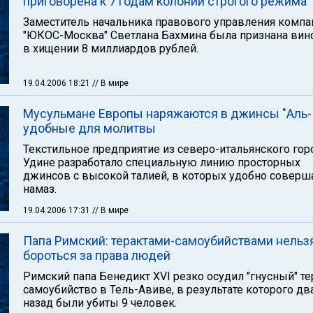
приговорена к 7 годам колонии строгого режима
Заместитель начальника правового управления компа
"ЮКОС-Москва" Светлана Бахмина была признана вин
в хищении 8 миллиардов рублей.
19.04.2006 18:21
// В мире
Мусульмане Европы наряжаются в джинсы "Аль-
удобные для молитвы
Текстильное предприятие из северо-итальянского гор
Удине разработало специальную линию просторных
джинсов с высокой талией, в которых удобно соверш
намаз.
19.04.2006 17:31
// В мире
Папа Римский: терактами-самоубийствами нельз
бороться за права людей
Римский папа Бенедикт XVI резко осудил "гнусный" те
самоубийство в Тель-Авиве, в результате которого дв
назад были убиты 9 человек.