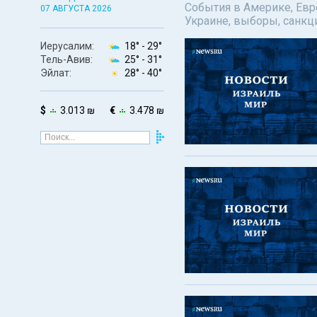
События в Америке, Евро
07 АВГУСТА 2026
Украине, выборы, санкц
Иерусалим:
18° -
29°
Тель-Авив:
25° -
31°
Эйлат:
28° -
40°
$
3.013 ₪
€
3.478 ₪