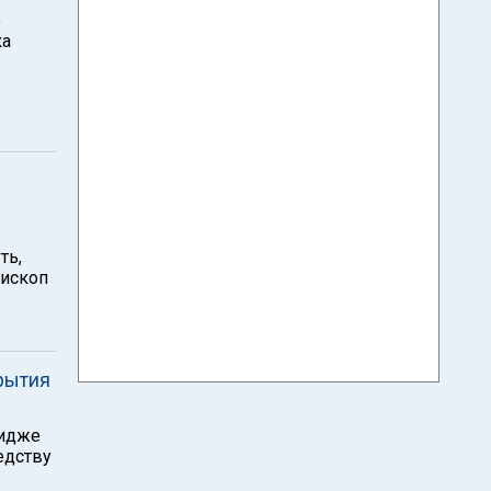
е
ка
ть,
пископ
крытия
ридже
едству