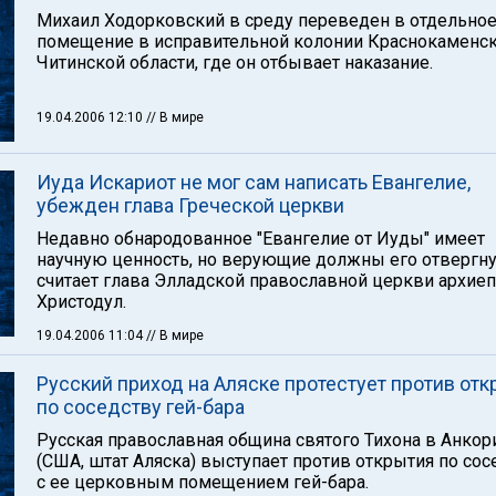
Михаил Ходорковский в среду переведен в отдельно
помещение в исправительной колонии Краснокаменс
Читинской области, где он отбывает наказание.
19.04.2006 12:10
// В мире
Иуда Искариот не мог сам написать Евангелие,
убежден глава Греческой церкви
Недавно обнародованное "Евангелие от Иуды" имеет
научную ценность, но верующие должны его отвергну
считает глава Элладской православной церкви архие
Христодул.
19.04.2006 11:04
// В мире
Русский приход на Аляске протестует против от
по соседству гей-бара
Русская православная община святого Тихона в Анко
(США, штат Аляска) выступает против открытия по сос
с ее церковным помещением гей-бара.