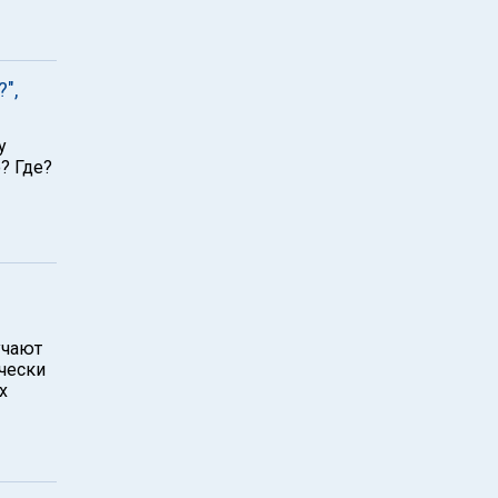
",
у
? Где?
учают
ически
х