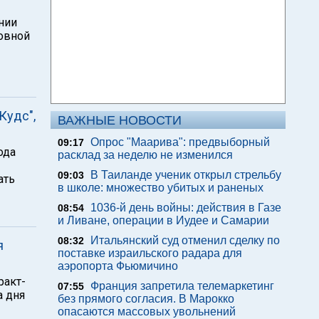
нии
овной
Кудс",
ВАЖНЫЕ НОВОСТИ
Опрос "Mаарива": предвыборный
09:17
ода
расклад за неделю не изменился
В Таиланде ученик открыл стрельбу
09:03
ать
в школе: множество убитых и раненых
1036-й день войны: действия в Газе
08:54
и Ливане, операции в Иудее и Самарии
Итальянский суд отменил сделку по
08:32
я
поставке израильского радара для
аэропорта Фьюмичино
ракт-
Франция запретила телемаркетинг
07:55
а дня
без прямого согласия. В Марокко
опасаются массовых увольнений