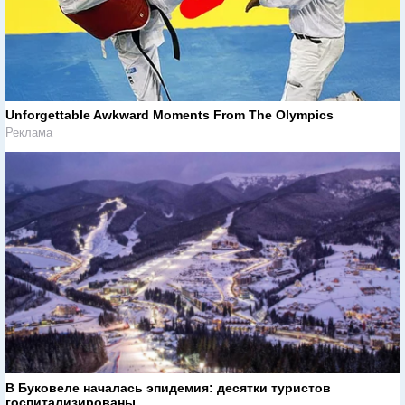
Unforgettable Awkward Moments From The Olympics
Реклама
В Буковеле началась эпидемия: десятки туристов
госпитализированы