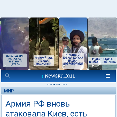
ИСПАНЕЦ ЗРЯ
НАПАЛ НА
РЕЗЕРВИСТА
ЦАХАЛА
01 ИЮНЯ 2023
|
02:14
МИР
Армия РФ вновь
атаковала Киев, есть