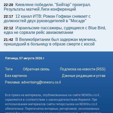
Киевляне победили. "Бейтар" проиграл.
22:28
Результаты матчей Лиги конференций
12 канал ИТВ: Роман Гофман снимает с
22:17
должностей двух руководителей в "Мосаде"
Израильские пассажиры, судящиеся с Blue Bird,
22:12
едва не сорвали рейс авиакомпании
В Великобритании был задержан мужчина,
21:42
пришедший в больницу в образе смерти с косой
Пятница, 07 августа 2026 г.
Теги
Обратная связь
Подписка на новости (RSS)
Без картинок
Данные редакции и устав
Реклама:
advertising@newsru.co.il
Все права на материалы, опубликованные на сайте NEWSru.co.il ,
охраняются в соответствии с законодательством Израиля. При
использовании материалов сайта гиперссылка на NEWSru.co.il
обязательна. Перепечатка интервью, репортажей, эксклюзивных