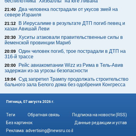
беспилотника "Хизбаллы" на юге Ливана
Два человека пострадали от укусов змей на
21:40
севере Израиля
В Иерусалиме в результате ДТП погиб певец и
21:12
хазан Авишай Леви
Хуситы атаковали правительственные силы в
20:30
йеменской провинции Мариб
Один человек погиб, трое пострадали в ДТП на
20:09
316-й трассе
Рейс авиакомпании Wizz из Рима в Тель-Авив
20:00
задержан из-за угрозы безопасности
Суд запретил Трампу продолжать строительство
19:04
бального зала Белого дома без одобрения Конгресса
Пятница, 07 августа 2026 г.
Теги
Обратная связь
Подписка на новости (RSS)
Без картинок
Данные редакции и устав
Реклама:
advertising@newsru.co.il