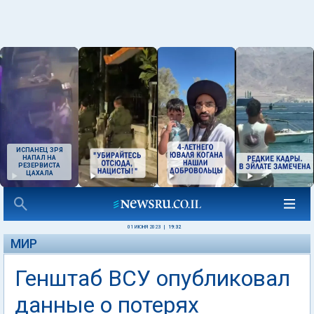
ИСПАНЕЦ ЗРЯ
НАПАЛ НА
РЕЗЕРВИСТА
ЦАХАЛА
01 ИЮНЯ 2023
|
19:32
МИР
Генштаб ВСУ опубликовал
данные о потерях