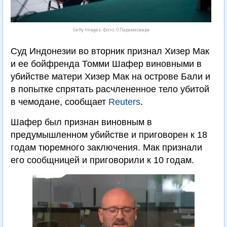
Getty Images. Фото: О.Парамесвара
Суд Индонезии во вторник признал Хизер Мак
и ее бойфренда Томми Шафер виновными в
убийстве матери Хизер Мак на острове Бали и
в попытке спрятать расчлененное тело убитой
в чемодане, сообщает
Reuters
.
Шафер был признан виновным в
предумышленном убийстве и приговорен к 18
годам тюремного заключения. Мак признали
его сообщницей и приговорили к 10 годам.