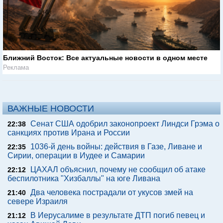
Ближний Восток: Все актуальные новости в одном месте
Реклама
ВАЖНЫЕ НОВОСТИ
Сенат США одобрил законопроект Линдси Грэма о
22:38
санкциях против Ирана и России
1036-й день войны: действия в Газе, Ливане и
22:35
Сирии, операции в Иудее и Самарии
ЦАХАЛ объяснил, почему не сообщил об атаке
22:12
беспилотника "Хизбаллы" на юге Ливана
Два человека пострадали от укусов змей на
21:40
севере Израиля
В Иерусалиме в результате ДТП погиб певец и
21:12