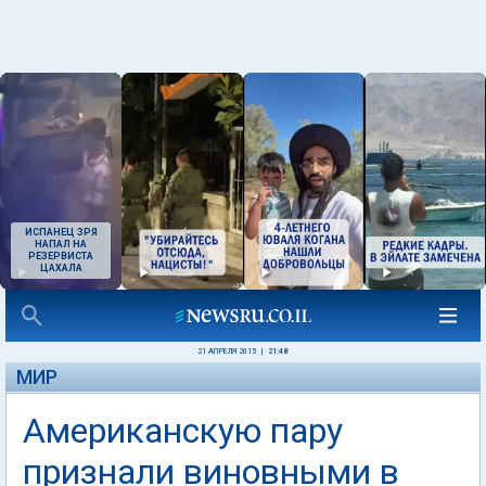
ИСПАНЕЦ ЗРЯ
НАПАЛ НА
РЕЗЕРВИСТА
ЦАХАЛА
21 АПРЕЛЯ 2015
|
21:48
МИР
Американскую пару
признали виновными в