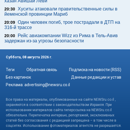
хазан Авишай Леви
Хуситы атаковали правительственные силы в
20:30
йеменской провинции Мариб
Один человек погиб, трое пострадали в ДТП на
20:09
316-й трассе
Рейс авиакомпании Wizz из Рима в Тель-Авив
20:00
задержан из-за угрозы безопасности
Суббота, 08 августа 2026 г.
Теги
Обратная связь
Подписка на новости (RSS)
Без картинок
Данные редакции и устав
Реклама:
advertising@newsru.co.il
Все права на материалы, опубликованные на сайте NEWSru.co.il ,
охраняются в соответствии с законодательством Израиля. При
использовании материалов сайта гиперссылка на NEWSru.co.il
обязательна. Перепечатка интервью, репортажей, эксклюзивных
статей без согласования с редакцией запрещена – в том числе в
соцсетях. Использование фотоматериалов агентств не разрешается.