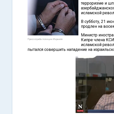
терроризме и шп
азербайджанског
исламской рево
В субботу, 21 ию
продлен на восе
Министр иностра
Кипре члена КСИР
Пресс-служба полиции Израиля
исламской револ
пытался совершить нападение на израильски