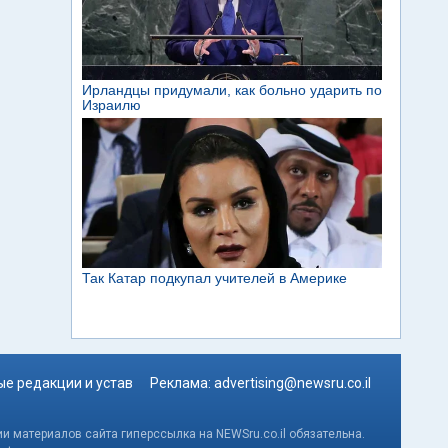
е редакции и устав
Реклама:
advertising@newsru.co.il
и материалов сайта гиперссылка на NEWSru.co.il обязательна.