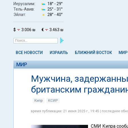
Иерусалим:
18° -
29°
Тель-Авив:
25° -
31°
Эйлат:
28° -
40°
$
3.006 ₪
€
3.463 ₪
ВСЕ НОВОСТИ
ИЗРАИЛЬ
БЛИЖНИЙ ВОСТОК
МИР
МИР
Мужчина, задержанный
британским гражданин
Кипр
КСИР
время публикации: 21 июня 2025 г., 19:45 | последнее обно
СМИ Кипра сообщ