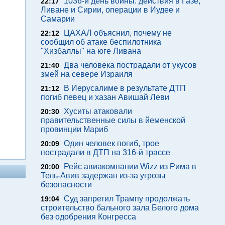
1036-й день войны: действия в Газе,
22:17
Ливане и Сирии, операции в Иудее и
Самарии
ЦАХАЛ объяснил, почему не
22:12
сообщил об атаке беспилотника
"Хизбаллы" на юге Ливана
Два человека пострадали от укусов
21:40
змей на севере Израиля
В Иерусалиме в результате ДТП
21:12
погиб певец и хазан Авишай Леви
Хуситы атаковали
20:30
правительственные силы в йеменской
провинции Мариб
Один человек погиб, трое
20:09
пострадали в ДТП на 316-й трассе
Рейс авиакомпании Wizz из Рима в
20:00
Тель-Авив задержан из-за угрозы
безопасности
Суд запретил Трампу продолжать
19:04
строительство бального зала Белого дома
без одобрения Конгресса