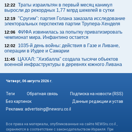
Траты израильтян в первый месяц каникул
12:22
выросли до рекордных 1,77 млрд шекелей в сутки
"Сругим": партия Голана заказала исследование
12:19
электоральных перспектив партии Трупера-Хенделя
ФИФА извинилась за попытку приватизировать
12:06
чемпионат мира. Инфантино остается
1035-й день войны: действия в Газе и Ливане,
12:02
операции в Иудее и Самарии
ЦАХАЛ: "Хизбалла" создала тысячи объектов
11:45
военной инфраструктуры в деревнях южного Ливана
Четверг, 06 августа 2026 г.
Теги
Обратная связь
Подписка на новости (RSS)
Без картинок
Данные редакции и устав
Реклама:
advertising@newsru.co.il
Все права на материалы, опубликованные на сайте NEWSru.co.il ,
охраняются в соответствии с законодательством Израиля. При