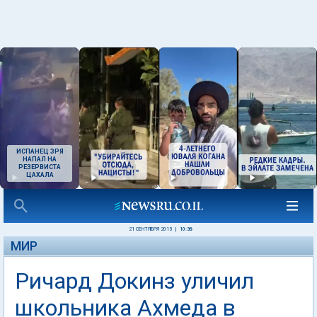
ИСПАНЕЦ ЗРЯ
НАПАЛ НА
РЕЗЕРВИСТА
ЦАХАЛА
21 СЕНТЯБРЯ 2015
|
10:36
МИР
Ричард Докинз уличил
школьника Ахмеда в