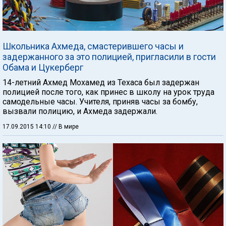
Школьника Ахмеда, смастерившего часы и
задержанного за это полицией, пригласили в гости
Обама и Цукерберг
14-летний Ахмед Мохамед из Техаса был задержан
полицией после того, как принес в школу на урок труда
самодельные часы. Учителя, приняв часы за бомбу,
вызвали полицию, и Ахмеда задержали.
17.09.2015 14:10
// В мире