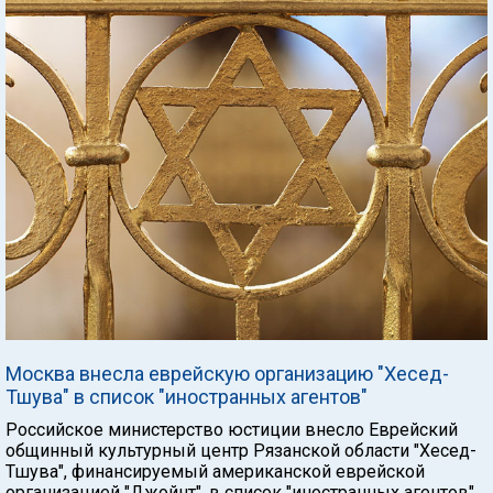
Москва внесла еврейскую организацию "Хесед-
Тшува" в список "иностранных агентов"
Российское министерство юстиции внесло Еврейский
общинный культурный центр Рязанской области "Хесед-
Тшува", финансируемый американской еврейской
организацией "Джойнт", в список "иностранных агентов".