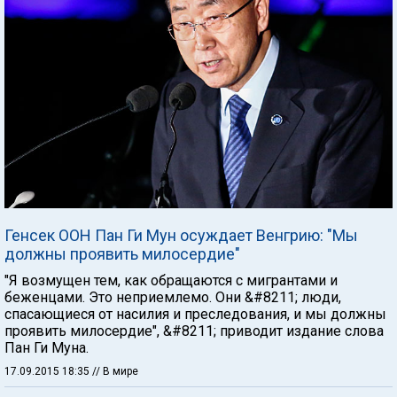
Генсек ООН Пан Ги Мун осуждает Венгрию: "Мы
должны проявить милосердие"
"Я возмущен тем, как обращаются с мигрантами и
беженцами. Это неприемлемо. Они &#8211; люди,
спасающиеся от насилия и преследования, и мы должны
проявить милосердие", &#8211; приводит издание слова
Пан Ги Муна.
17.09.2015 18:35
// В мире