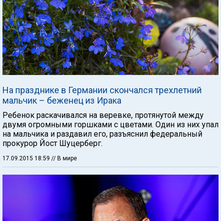
На празднике в Германии скончался трехлетний
мальчик – беженец из Ирака
Ребенок раскачивался на веревке, протянутой между
двумя огромными горшками с цветами. Один из них упал
на мальчика и раздавил его, разъяснил федеральный
прокурор Йост Шуцерберг.
17.09.2015 18:59
// В мире