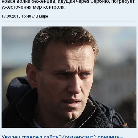
новая волна беженцев, идущая через Сербию, потребует
ужесточения мер контроля.
17.09.2015 16:48
// В мире
Уволен главред сайта "Коммерсант": причина –