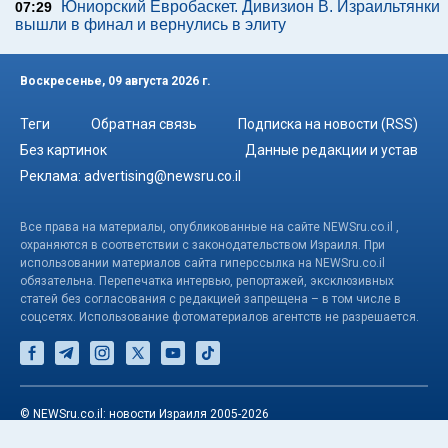
Юниорский Евробаскет. Дивизион В. Израильтянки
07:29
вышли в финал и вернулись в элиту
Воскресенье, 09 августа 2026 г.
Теги
Обратная связь
Подписка на новости (RSS)
Без картинок
Данные редакции и устав
Реклама:
advertising@newsru.co.il
Все права на материалы, опубликованные на сайте NEWSru.co.il ,
охраняются в соответствии с законодательством Израиля. При
использовании материалов сайта гиперссылка на NEWSru.co.il
обязательна. Перепечатка интервью, репортажей, эксклюзивных
статей без согласования с редакцией запрещена – в том числе в
соцсетях. Использование фотоматериалов агентств не разрешается.
© NEWSru.co.il: новости Израиля 2005-2026