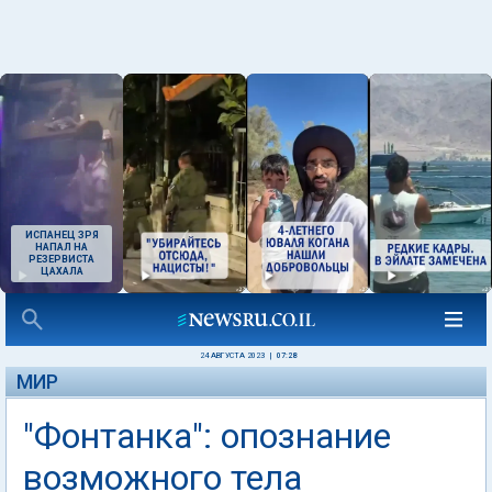
ИСПАНЕЦ ЗРЯ
НАПАЛ НА
РЕЗЕРВИСТА
ЦАХАЛА
24 АВГУСТА 2023
|
07:28
МИР
"Фонтанка": опознание
возможного тела