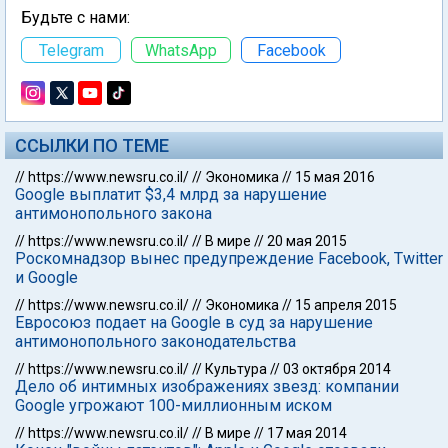
Будьте с нами:
Telegram
WhatsApp
Facebook
ССЫЛКИ ПО ТЕМЕ
//
https://www.newsru.co.il/
//
Экономика
//
15 мая 2016
Google выплатит $3,4 млрд за нарушение
антимонопольного закона
//
https://www.newsru.co.il/
//
В мире
//
20 мая 2015
Роскомнадзор вынес предупреждение Facebook, Twitter
и Google
//
https://www.newsru.co.il/
//
Экономика
//
15 апреля 2015
Евросоюз подает на Google в суд за нарушение
антимонопольного законодательства
//
https://www.newsru.co.il/
//
Культура
//
03 октября 2014
Дело об интимных изображениях звезд: компании
Google угрожают 100-миллионным иском
//
https://www.newsru.co.il/
//
В мире
//
17 мая 2014