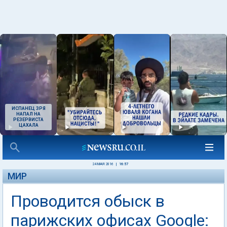
ИСПАНЕЦ ЗРЯ
НАПАЛ НА
РЕЗЕРВИСТА
ЦАХАЛА
24 МАЯ 2016
|
16:57
МИР
Проводится обыск в
парижских офисах Google: