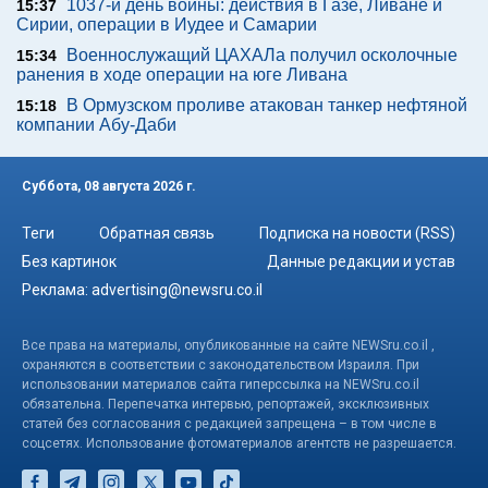
1037-й день войны: действия в Газе, Ливане и
15:37
Сирии, операции в Иудее и Самарии
Военнослужащий ЦАХАЛа получил осколочные
15:34
ранения в ходе операции на юге Ливана
В Ормузском проливе атакован танкер нефтяной
15:18
компании Абу-Даби
Суббота, 08 августа 2026 г.
Теги
Обратная связь
Подписка на новости (RSS)
Без картинок
Данные редакции и устав
Реклама:
advertising@newsru.co.il
Все права на материалы, опубликованные на сайте NEWSru.co.il ,
охраняются в соответствии с законодательством Израиля. При
использовании материалов сайта гиперссылка на NEWSru.co.il
обязательна. Перепечатка интервью, репортажей, эксклюзивных
статей без согласования с редакцией запрещена – в том числе в
соцсетях. Использование фотоматериалов агентств не разрешается.