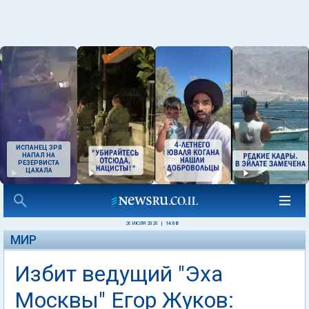
ИСПАНЕЦ ЗРЯ
НАПАЛ НА
РЕЗЕРВИСТА
ЦАХАЛА
26 ИЮЛЯ 2020
|
14:08
МИР
Избит ведущий "Эха
Москвы" Егор Жуков: