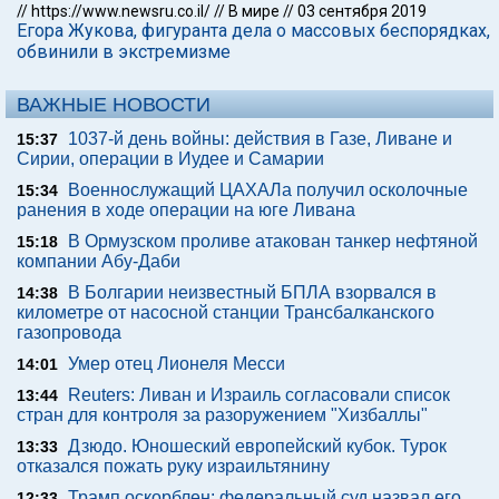
//
https://www.newsru.co.il/
//
В мире
//
03 сентября 2019
Егора Жукова, фигуранта дела о массовых беспорядках,
обвинили в экстремизме
ВАЖНЫЕ НОВОСТИ
1037-й день войны: действия в Газе, Ливане и
15:37
Сирии, операции в Иудее и Самарии
Военнослужащий ЦАХАЛа получил осколочные
15:34
ранения в ходе операции на юге Ливана
В Ормузском проливе атакован танкер нефтяной
15:18
компании Абу-Даби
В Болгарии неизвестный БПЛА взорвался в
14:38
километре от насосной станции Трансбалканского
газопровода
Умер отец Лионеля Месси
14:01
Reuters: Ливан и Израиль согласовали список
13:44
стран для контроля за разоружением "Хизбаллы"
Дзюдо. Юношеский европейский кубок. Турок
13:33
отказался пожать руку израильтянину
Трамп оскорблен: федеральный суд назвал его
12:33