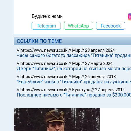
Будьте с нами:
Telegram
WhatsApp
Facebook
ССЫЛКИ ПО ТЕМЕ
//
https://www.newsru.co.il/
//
Мир
//
28 апреля 2024
Часы самого богатого пассажира "Титаника" прода
//
https://www.newsru.co.il/
//
Мир
//
27 марта 2024
Дверь "Титаника", на которой не хватило места пе
//
https://www.newsru.co.il/
//
Мир
//
26 августа 2018
"Еврейские" часы с "Титаника" проданы на аукционе 
//
https://www.newsru.co.il/
//
Культура
//
27 апреля 2014
Последнее письмо с "Титаника" продано за $200.00