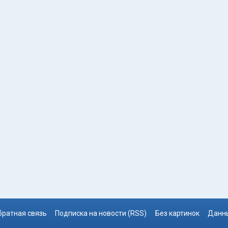
братная связь
Подписка на новости (RSS)
Без картинок
Данны