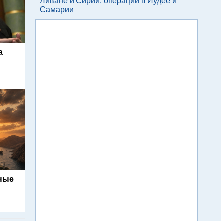
Ливане и Сирии, операции в Иудее и
Самарии
а
ьные