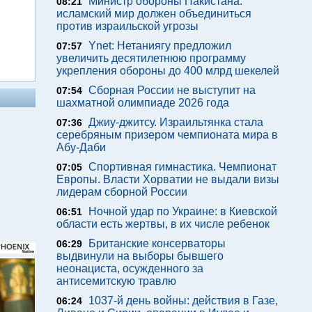
Министр обороны Пакистана:
08:21
исламский мир должен объединиться
против израильской угрозы
Ynet: Нетаниягу предложил
07:57
увеличить десятилетнюю программу
укрепления обороны до 400 млрд шекелей
Сборная России не выступит на
07:54
шахматной олимпиаде 2026 года
Джиу-джитсу. Израильтянка стала
07:36
серебряным призером чемпионата мира в
Абу-Даби
Спортивная гимнастика. Чемпионат
07:05
Европы. Власти Хорватии не выдали визы
лидерам сборной России
Ночной удар по Украине: в Киевской
06:51
области есть жертвы, в их числе ребенок
Британские консерваторы
06:29
выдвинули на выборы бывшего
неонациста, осужденного за
антисемитскую травлю
1037-й день войны: действия в Газе,
06:24