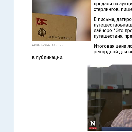
продали на аукци
стерлингов, пише
В письме, датиро
путешествовавши
лайнере. "Это пр
путешествия, пр
Итоговая цена ло
AP Photo/Peter Morrison
рекордной для вс
в публикации.