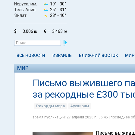
Иерусалим:
19° -
30°
Тель-Авив:
25° -
31°
Эйлат:
28° -
40°
$
3.006 ₪
€
3.463 ₪
ВСЕ НОВОСТИ
ИЗРАИЛЬ
БЛИЖНИЙ ВОСТОК
МИР
МИР
Письмо выжившего пас
за рекордные £300 ты
Рекорды мира
Аукционы
время публикации: 27 апреля 2025 г., 06:45 | последнее об
Письмо выжившег