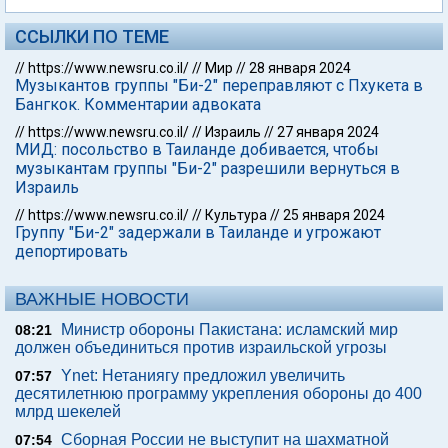
ССЫЛКИ ПО ТЕМЕ
//
https://www.newsru.co.il/
//
Мир
//
28 января 2024
Музыкантов группы "Би-2" переправляют с Пхукета в
Бангкок. Комментарии адвоката
//
https://www.newsru.co.il/
//
Израиль
//
27 января 2024
МИД: посольство в Таиланде добивается, чтобы
музыкантам группы "Би-2" разрешили вернуться в
Израиль
//
https://www.newsru.co.il/
//
Культура
//
25 января 2024
Группу "Би-2" задержали в Таиланде и угрожают
депортировать
ВАЖНЫЕ НОВОСТИ
Министр обороны Пакистана: исламский мир
08:21
должен объединиться против израильской угрозы
Ynet: Нетаниягу предложил увеличить
07:57
десятилетнюю программу укрепления обороны до 400
млрд шекелей
Сборная России не выступит на шахматной
07:54