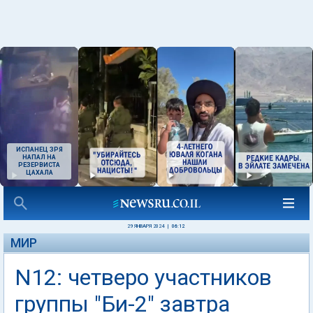
ИСПАНЕЦ ЗРЯ
НАПАЛ НА
РЕЗЕРВИСТА
ЦАХАЛА
29 ЯНВАРЯ 2024
|
06:12
МИР
N12: четверо участников
группы "Би-2" завтра