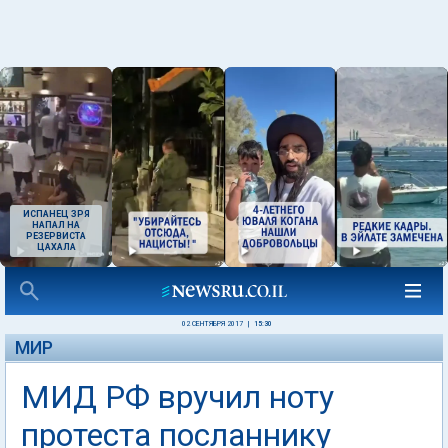
ИСПАНЕЦ ЗРЯ
НАПАЛ НА
РЕЗЕРВИСТА
ЦАХАЛА
02 СЕНТЯБРЯ 2017
|
15:30
МИР
МИД РФ вручил ноту
протеста посланнику