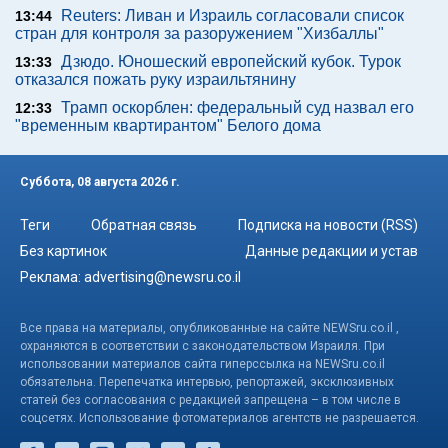
Reuters: Ливан и Израиль согласовали список
13:44
стран для контроля за разоружением "Хизбаллы"
Дзюдо. Юношеский европейский кубок. Турок
13:33
отказался пожать руку израильтянину
Трамп оскорблен: федеральный суд назвал его
12:33
"временным квартирантом" Белого дома
Суббота, 08 августа 2026 г.
Теги
Обратная связь
Подписка на новости (RSS)
Без картинок
Данные редакции и устав
Реклама:
advertising@newsru.co.il
Все права на материалы, опубликованные на сайте NEWSru.co.il ,
охраняются в соответствии с законодательством Израиля. При
использовании материалов сайта гиперссылка на NEWSru.co.il
обязательна. Перепечатка интервью, репортажей, эксклюзивных
статей без согласования с редакцией запрещена – в том числе в
соцсетях. Использование фотоматериалов агентств не разрешается.