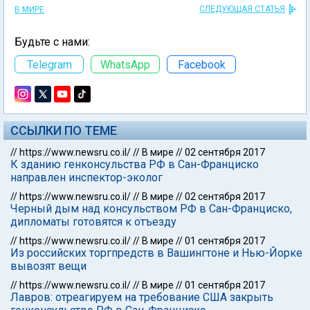
СЛЕДУЮЩАЯ СТАТЬЯ
В МИРЕ
Будьте с нами:
Telegram
WhatsApp
Facebook
ССЫЛКИ ПО ТЕМЕ
//
https://www.newsru.co.il/
//
В мире
//
02 сентября 2017
К зданию генконсульства РФ в Сан-Франциско
направлен инспектор-эколог
//
https://www.newsru.co.il/
//
В мире
//
02 сентября 2017
Черный дым над консульством РФ в Сан-Франциско,
дипломаты готовятся к отъезду
//
https://www.newsru.co.il/
//
В мире
//
01 сентября 2017
Из российских торгпредств в Вашингтоне и Нью-Йорке
вывозят вещи
//
https://www.newsru.co.il/
//
В мире
//
01 сентября 2017
Лавров: отреагируем на требование США закрыть