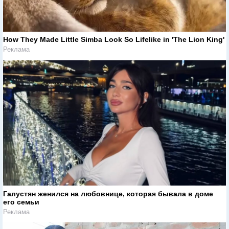
How They Made Little Simba Look So Lifelike in 'The Lion King'
Реклама
Галустян женился на любовнице, которая бывала в доме
его семьи
Реклама