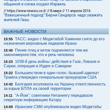
общиной и снова осудил Израиль
//
https://www.newsru.co.il/
//
В мире
//
11 апреля 2016
"Взвешенный подход" Берни Сандерса: надо уважать
жителей Газы
ВАЖНЫЕ НОВОСТИ
ТАСС: видео с Моджтабой Хаменеи снято до его
15:55
назначения верховным лидером Ирана
Пение птиц и китов подчиняется тем же
15:40
закономерностям, что и речь человека
1038-й день войны: действия в Газе, Ливане и
15:23
Сирии, операции в Иудее и Самарии
Большинством в один голос: бывший адвокат
15:22
Трампа утвержден генеральным прокурором США
Болгария возложила на Украину ответственность
14:42
за взрыв БПЛА на своей территории
"А-Йом": советники Нетаниягу передавали
14:11
секретную информацию Катару
Иранские СМИ опубликовали видео Моджтабы
14:09