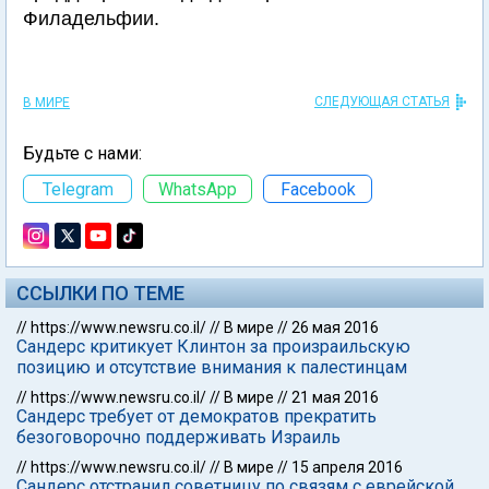
Филадельфии.
СЛЕДУЮЩАЯ СТАТЬЯ
В МИРЕ
Будьте с нами:
Telegram
WhatsApp
Facebook
ССЫЛКИ ПО ТЕМЕ
//
https://www.newsru.co.il/
//
В мире
//
26 мая 2016
Сандерс критикует Клинтон за произраильскую
позицию и отсутствие внимания к палестинцам
//
https://www.newsru.co.il/
//
В мире
//
21 мая 2016
Сандерс требует от демократов прекратить
безоговорочно поддерживать Израиль
//
https://www.newsru.co.il/
//
В мире
//
15 апреля 2016
Сандерс отстранил советницу по связям с еврейской