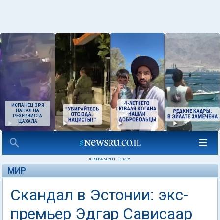
ИСПАНЕЦ ЗРЯ
НАПАЛ НА
РЕЗЕРВИСТА
ЦАХАЛА
03 ЯНВАРЯ 2011
|
04:02
МИР
Скандал в Эстонии: экс-
премьер Эдгар Сависаар