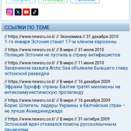
ССЫЛКИ ПО ТЕМЕ
//
https://www.newsru.co.il/
//
Экономика
//
31 декабря 2010
1-го января Эстония станет 17-м членом еврозоны
//
https://www.newsru.co.il/
//
В мире
//
31 июля 2010
Полиция Эстонии не пустила в страну антифашистов
//
https://www.newsru.co.il/
//
В мире
//
11 июня 2010
Заказчиком захвата Arctic Sea объявили бывшего главу
эстонской разведки
//
https://www.newsru.co.il/
//
В мире
//
16 декабря 2009
Эфраим Зурофф: страны Балтии тратят миллионы на
антикоммунистическую пропаганду
//
https://www.newsru.co.il/
//
В мире
//
16 декабря 2009
Борис Шпигель: лидеры Украины и балтийских стран –
не лучше Ахмадинеджада
//
https://www.newsru.co.il/
//
В мире
//
31 октября 2009
Эстонский врач отказался помочь русскоязычным
пациентам