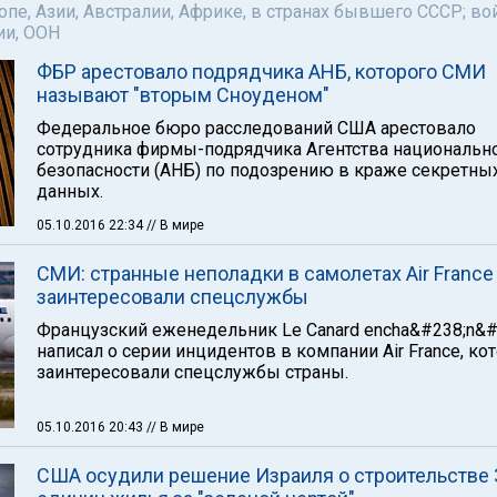
пе, Азии, Австралии, Африке, в странах бывшего СССР; во
ии, ООН
ФБР арестовало подрядчика АНБ, которого СМИ
называют "вторым Сноуденом"
Федеральное бюро расследований США арестовало
сотрудника фирмы-подрядчика Агентства национальн
безопасности (АНБ) по подозрению в краже секретны
данных.
05.10.2016 22:34
// В мире
СМИ: странные неполадки в самолетах Air France
заинтересовали спецслужбы
Французский еженедельник Le Canard encha&#238;n&#
написал о серии инцидентов в компании Air France, ко
заинтересовали спецслужбы страны.
05.10.2016 20:43
// В мире
США осудили решение Израиля о строительстве 