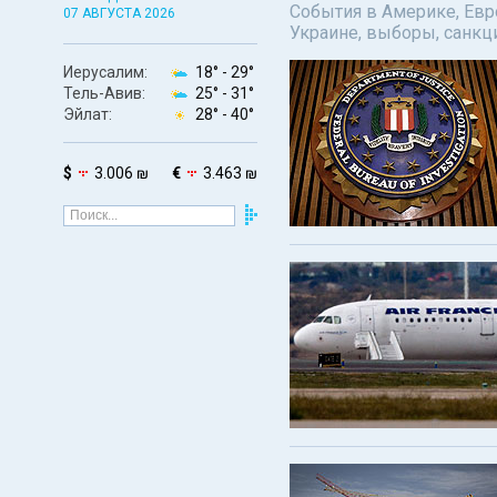
События в Америке, Евро
07 АВГУСТА 2026
Украине, выборы, санкц
Иерусалим:
18° -
29°
Тель-Авив:
25° -
31°
Эйлат:
28° -
40°
$
3.006 ₪
€
3.463 ₪