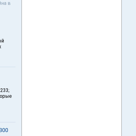
йна в
ой
х
233;
торые
300