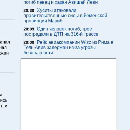
погиб певец и хазан Авишай Леви
Хуситы атаковали
20:30
правительственные силы в йеменской
провинции Мариб
Один человек погиб, трое
20:09
пострадали в ДТП на 316-й трассе
апал
Рейс авиакомпании Wizz из Рима в
20:00
нал
Тель-Авив задержан из-за угрозы
жан.
безопасности
а
лись
т, и