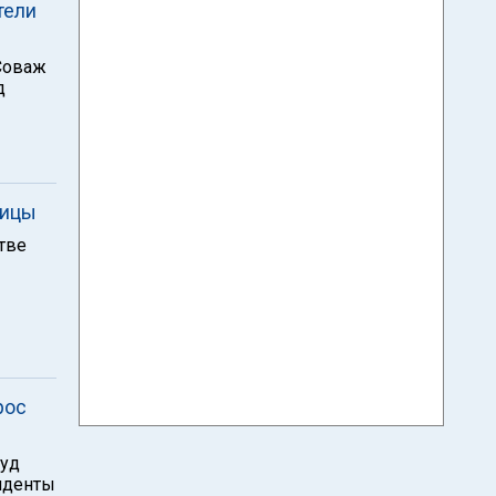
тели
Соваж
д
ницы
тве
рос
вуд
иденты