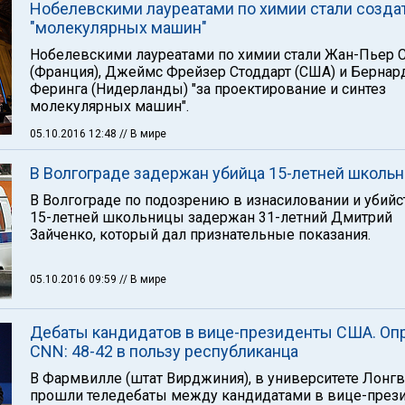
Нобелевскими лауреатами по химии стали созда
"молекулярных машин"
Нобелевскими лауреатами по химии стали Жан-Пьер 
(Франция), Джеймс Фрейзер Стоддарт (США) и Бернар
Феринга (Нидерланды) "за проектирование и синтез
молекулярных машин".
05.10.2016 12:48
// В мире
В Волгограде задержан убийца 15-летней школь
В Волгограде по подозрению в изнасиловании и убийс
15-летней школьницы задержан 31-летний Дмитрий
Зайченко, который дал признательные показания.
05.10.2016 09:59
// В мире
Дебаты кандидатов в вице-президенты США. Оп
CNN: 48-42 в пользу республиканца
В Фармвилле (штат Вирджиния), в университете Лонг
прошли теледебаты между кандидатами в вице-през