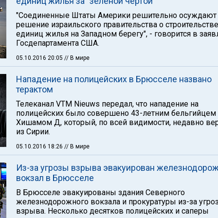
единиц жилья за "зеленой чертой"
"Соединенные Штаты Америки решительно осуждают
решение израильского правительства о строительстве
единиц жилья на Западном берегу", - говорится в зая
Госдепартамента США.
05.10.2016 20:05
// В мире
Нападение на полицейских в Брюсселе названо
терактом
Телеканал VTM Nieuws передал, что нападение на
полицейских было совершено 43-летним бельгийцем
Хишамом Д, который, по всей видимости, недавно ве
из Сирии.
05.10.2016 18:26
// В мире
Из-за угрозы взрыва эвакуирован железнодоро
вокзал в Брюсселе
В Брюсселе эвакуированы здания Северного
железнодорожного вокзала и прокуратуры из-за угро
взрыва. Несколько десятков полицейских и саперы