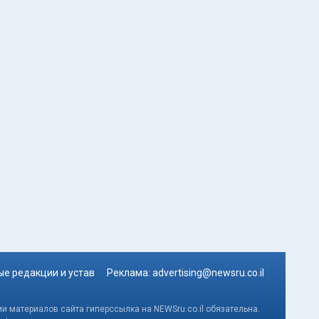
е редакции и устав
Реклама:
advertising@newsru.co.il
и материалов сайта гиперссылка на NEWSru.co.il обязательна.