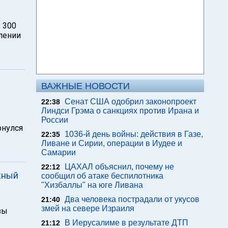
 300
влении
ВАЖНЫЕ НОВОСТИ
Сенат США одобрил законопроект
22:38
Линдси Грэма о санкциях против Ирана и
России
рнулся
1036-й день войны: действия в Газе,
22:35
Ливане и Сирии, операции в Иудее и
Самарии
ЦАХАЛ объяснил, почему не
22:12
жный
сообщил об атаке беспилотника
"Хизбаллы" на юге Ливана
Два человека пострадали от укусов
21:40
змей на севере Израиля
зы
В Иерусалиме в результате ДТП
21:12