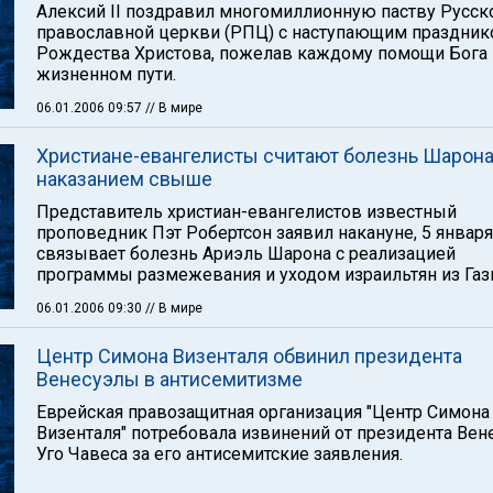
Алексий II поздравил многомиллионную паству Русск
православной церкви (РПЦ) с наступающим праздни
Рождества Христова, пожелав каждому помощи Бога 
жизненном пути.
06.01.2006 09:57
// В мире
Христиане-евангелисты считают болезнь Шарон
наказанием свыше
Представитель христиан-евангелистов известный
проповедник Пэт Робертсон заявил накануне, 5 января,
связывает болезнь Ариэль Шарона с реализацией
программы размежевания и уходом израильтян из Газ
06.01.2006 09:30
// В мире
Центр Симона Визенталя обвинил президента
Венесуэлы в антисемитизме
Еврейская правозащитная организация "Центр Симона
Визенталя" потребовала извинений от президента Ве
Уго Чавеса за его антисемитские заявления.