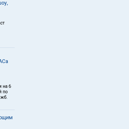
оу,
аст
МАСа
 на 6
й по
ужб.
ающим