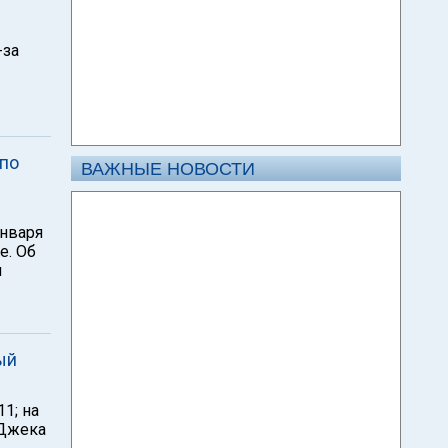
-за
 по
ВАЖНЫЕ НОВОСТИ
нваря
е. Об
и
ый
1; на
 Джека