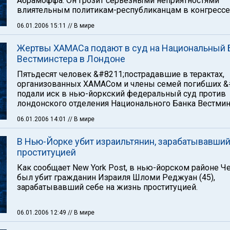
Абрамоффа. Он грозит серьезными неприятностями
влиятельным политикам-республиканцам в конгрессе
06.01.2006 15:11
// В мире
Жертвы ХАМАСа подают в суд на Национальный 
Вестминстера в Лондоне
Пятьдесят человек &#8211;пострадавшие в терактах,
организованных ХАМАСом и члены семей погибших &
подали иск в нью-йоркский федеральный суд против
лондонского отделения Национального Банка Вестмин
06.01.2006 14:01
// В мире
В Нью-Йорке убит израильтянин, зарабатывавши
проституцией
Как сообщает New York Post, в нью-йорском районе Ч
был убит гражданин Израиля Шломи Реджуан (45),
зарабатывавший себе на жизнь проституцией.
06.01.2006 12:49
// В мире