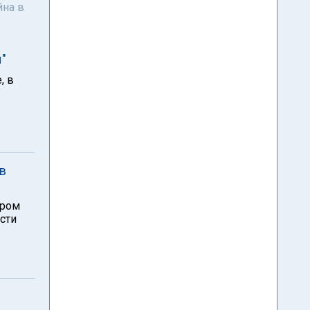
йна в
"
, в
в
тром
сти