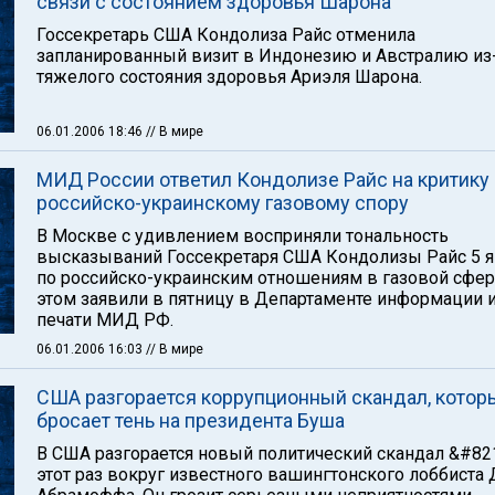
связи с состоянием здоровья Шарона
Госсекретарь США Кондолиза Райс отменила
запланированный визит в Индонезию и Австралию из
тяжелого состояния здоровья Ариэля Шарона.
06.01.2006 18:46
// В мире
МИД России ответил Кондолизе Райс на критику
российско-украинскому газовому спору
В Москве с удивлением восприняли тональность
высказываний Госсекретаря США Кондолизы Райс 5 я
по российско-украинским отношениям в газовой сфер
этом заявили в пятницу в Департаменте информации 
печати МИД РФ.
06.01.2006 16:03
// В мире
США разгорается коррупционный скандал, котор
бросает тень на президента Буша
В США разгорается новый политический скандал &#821
этот раз вокруг известного вашингтонского лоббиста