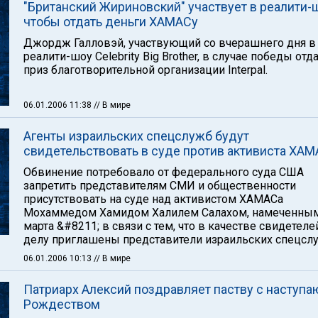
"Британский Жириновский" участвует в реалити-ш
чтобы отдать деньги ХАМАСу
Джордж Галловэй, участвующий со вчерашнего дня в
реалити-шоу Celebrity Big Brother, в случае победы отд
приз благотворительной организации Interpal.
06.01.2006 11:38
// В мире
Агенты израильских спецслужб будут
свидетельствовать в суде против активиста ХА
Обвинение потребовало от федерального суда США
запретить представителям СМИ и общественности
присутствовать на суде над активистом ХАМАСа
Мохаммедом Хамидом Халилем Салахом, намеченным
марта &#8211; в связи с тем, что в качестве свидетеле
делу приглашены представители израильских спецсл
06.01.2006 10:13
// В мире
Патриарх Алексий поздравляет паству с наступ
Рождеством