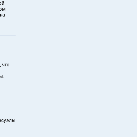
ой
ком
на
а
 что
ы.
несуэлы