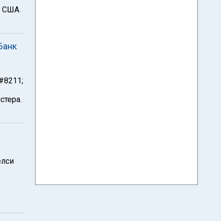
 США.
Банк
#8211;
стера.
й
елси