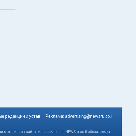
е редакции и устав
Реклама:
advertising@newsru.co.il
и материалов сайта гиперссылка на NEWSru.co.il обязательна.