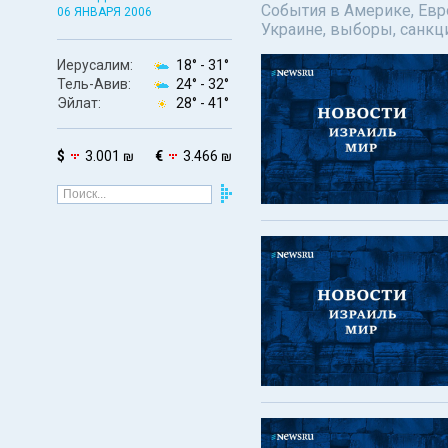
События в Америке, Евро
06 ЯНВАРЯ 2006
Украине, выборы, санкц
Иерусалим:
18° -
31°
Тель-Авив:
24° -
32°
Эйлат:
28° -
41°
$
3.001 ₪
€
3.466 ₪