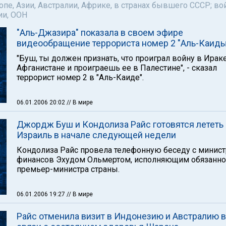
пе, Азии, Австралии, Африке, в странах бывшего СССР; во
ии, ООН
"Аль-Джазира" показала в своем эфире
видеообращение террориста номер 2 "Аль-Каиды
"Буш, ты должен признать, что проиграл войну в Ираке
Афганистане и проиграешь ее в Палестине", - сказал
террорист номер 2 в "Аль-Каиде".
06.01.2006 20:02
// В мире
Джордж Буш и Кондолиза Райс готовятся лететь 
Израиль в начале следующей недели
Кондолиза Райс провела телефонную беседу с минис
финансов Эхудом Ольмертом, исполняющим обязанно
премьер-министра страны.
06.01.2006 19:27
// В мире
Райс отменила визит в Индонезию и Австралию в