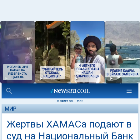
ИСПАНЕЦ ЗРЯ
НАПАЛ НА
РЕЗЕРВИСТА
ЦАХАЛА
06 ЯНВАРЯ 2006
|
19:12
МИР
Жертвы ХАМАСа подают в
суд на Национальный Банк