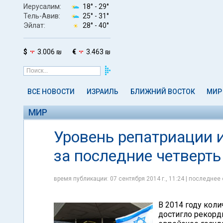
Иерусалим:
18° -
29°
Тель-Авив:
25° -
31°
Эйлат:
28° -
40°
$
3.006 ₪
€
3.463 ₪
ВСЕ НОВОСТИ
ИЗРАИЛЬ
БЛИЖНИЙ ВОСТОК
МИР
МИР
Уровень репатриации 
за последние четверть
время публикации: 07 сентября 2014 г., 11:24 | последнее 
В 2014 году кол
достигло рекордн