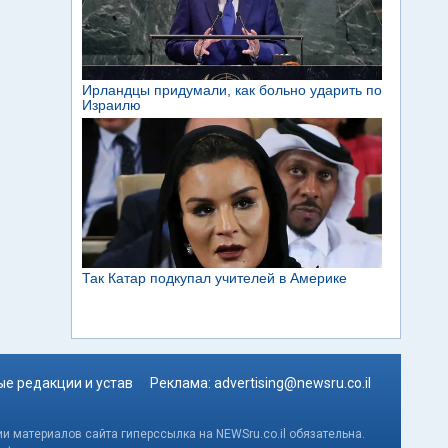
е редакции и устав
Реклама:
advertising@newsru.co.il
и материалов сайта гиперссылка на NEWSru.co.il обязательна.