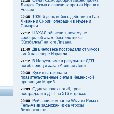
Сенат США одобрил законопроект
22:38
Линдси Грэма о санкциях против Ирана и
России
1036-й день войны: действия в Газе,
22:35
Ливане и Сирии, операции в Иудее и
Самарии
ЦАХАЛ объяснил, почему не
22:12
сообщил об атаке беспилотника
"Хизбаллы" на юге Ливана
Два человека пострадали от укусов
21:40
змей на севере Израиля
В Иерусалиме в результате ДТП
21:12
погиб певец и хазан Авишай Леви
Хуситы атаковали
20:30
правительственные силы в йеменской
провинции Мариб
Один человек погиб, трое
20:09
пострадали в ДТП на 316-й трассе
Рейс авиакомпании Wizz из Рима в
20:00
Тель-Авив задержан из-за угрозы
безопасности