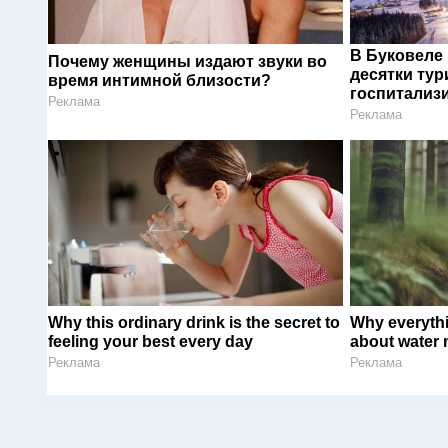
В Буковеле
Почему женщины издают звуки во
десятки тур
время интимной близости?
госпитализ
Реклама
Реклама
Why this ordinary drink is the secret to
Why everyth
feeling your best every day
about water 
Реклама
Реклама