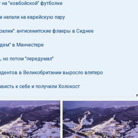
 на "ковбойской" футболке
и напали на еврейскую пару
тралии": антисемитские флаеры в Сиднее
едем" в Манчестере
 но потом "передумал"
цидентов в Великобритании выросло впятеро
висть к себе и получили Холокост