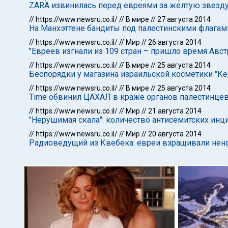
ZARA извинилась перед евреями за желтую звезду
//
https://www.newsru.co.il/
//
В мире
//
27 августа 2014
На Манхэттене бандиты под палестинскими флагам
//
https://www.newsru.co.il/
//
Мир
//
26 августа 2014
"Евреев изгнали из 109 стран – пришло время Авс
//
https://www.newsru.co.il/
//
В мире
//
25 августа 2014
Беспорядки у магазина израильской косметики "К
//
https://www.newsru.co.il/
//
В мире
//
25 августа 2014
Time обвинил ЦАХАЛ в краже органов палестинцев,
//
https://www.newsru.co.il/
//
Мир
//
21 августа 2014
"Нерушимая скала": количество антисемитских ин
//
https://www.newsru.co.il/
//
Мир
//
20 августа 2014
Радиоведущий из Квебека: евреи взращивали нена