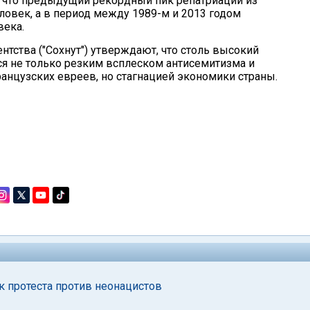
 что предыдущий рекордный пик репатриации из
ловек, а в период между 1989-м и 2013 годом
века.
тства ("Сохнут") утверждают, что столь высокий
ся не только резким всплеском антисемитизма и
анцузских евреев, но стагнацией экономики страны.
к протеста против неонацистов