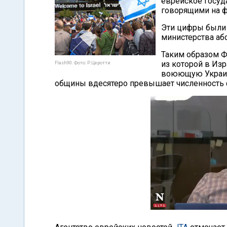
еврейское госуд
говорящими на ф
Эти цифры были
министерства аб
Таким образом Ф
из которой в Изр
Flash90. Фото: Р.Церотти
воюющую Украину
общины вдесятеро превышает численность ф