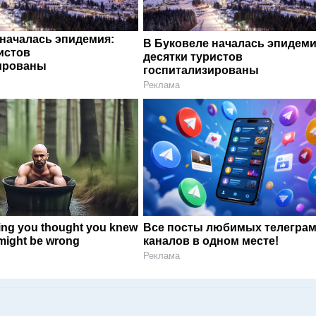
 началась эпидемия:
В Буковеле началась эпидеми
истов
десятки туристов
ированы
госпитализированы
Реклама
ing you thought you knew
Все посты любимых телегра
might be wrong
каналов в одном месте!
Реклама