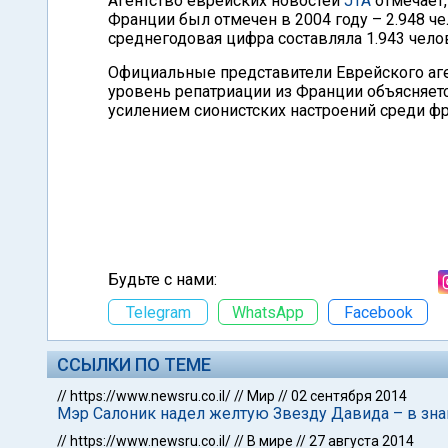
Агентство еврейских новостей
JTA
отмечает,
Франции был отмечен в 2004 году – 2.948 че
среднегодовая цифра составляла 1.943 чело
Официальные представители Еврейского аген
уровень репатриации из Франции объясняет
усилением сионистских настроений среди фр
Будьте с нами:
Telegram
WhatsApp
Facebook
ССЫЛКИ ПО ТЕМЕ
//
https://www.newsru.co.il/
//
Мир
//
02 сентября 2014
Мэр Салоник надел желтую Звезду Давида – в зна
//
https://www.newsru.co.il/
//
В мире
//
27 августа 2014