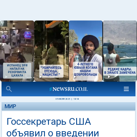
ИСПАНЕЦ ЗРЯ
НАПАЛ НА
РЕЗЕРВИСТА
ЦАХАЛА
09 ИЮЛЯ 2025
|
13:14
МИР
Госсекретарь США
объявил о введении