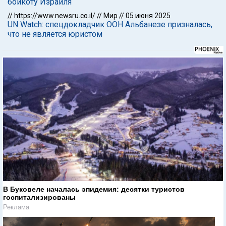
бойкоту Израиля
//
https://www.newsru.co.il/
//
Мир
//
05 июня 2025
UN Watch: спецдокладчик ООН Альбанезе призналась,
что не является юристом
В Буковеле началась эпидемия: десятки туристов
госпитализированы
Реклама