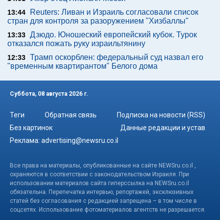
Reuters: Ливан и Израиль согласовали список
13:44
стран для контроля за разоружением "Хизбаллы"
Дзюдо. Юношеский европейский кубок. Турок
13:33
отказался пожать руку израильтянину
Трамп оскорблен: федеральный суд назвал его
12:33
"временным квартирантом" Белого дома
Суббота, 08 августа 2026 г.
Теги
Обратная связь
Подписка на новости (RSS)
Без картинок
Данные редакции и устав
Реклама:
advertising@newsru.co.il
Все права на материалы, опубликованные на сайте NEWSru.co.il ,
охраняются в соответствии с законодательством Израиля. При
использовании материалов сайта гиперссылка на NEWSru.co.il
обязательна. Перепечатка интервью, репортажей, эксклюзивных
статей без согласования с редакцией запрещена – в том числе в
соцсетях. Использование фотоматериалов агентств не разрешается.