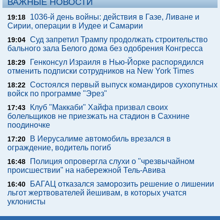
ВАЖНЫЕ НОВОСТИ
1036-й день войны: действия в Газе, Ливане и
19:18
Сирии, операции в Иудее и Самарии
Суд запретил Трампу продолжать строительство
19:04
бального зала Белого дома без одобрения Конгресса
Генконсул Израиля в Нью-Йорке распорядился
18:29
отменить подписки сотрудников на New York Times
Состоялся первый выпуск командиров сухопутных
18:22
войск по программе "Эрез"
Клуб "Маккаби" Хайфа призвал своих
17:43
болельщиков не приезжать на стадион в Сахнине
поодиночке
В Иерусалиме автомобиль врезался в
17:20
ограждение, водитель погиб
Полиция опровергла слухи о "чрезвычайном
16:48
происшествии" на набережной Тель-Авива
БАГАЦ отказался заморозить решение о лишении
16:40
льгот жертвователей йешивам, в которых учатся
уклонисты