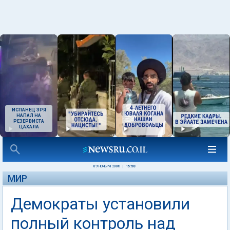
ИСПАНЕЦ ЗРЯ
НАПАЛ НА
РЕЗЕРВИСТА
ЦАХАЛА
09 НОЯБРЯ 2006
|
16:58
МИР
Демократы установили
полный контроль над