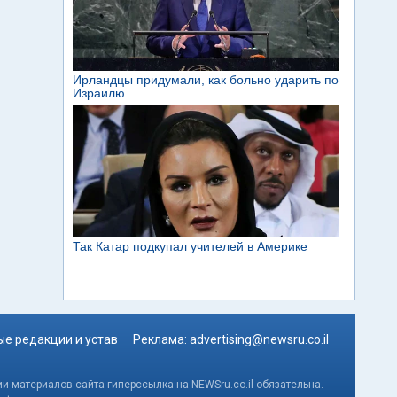
е редакции и устав
Реклама:
advertising@newsru.co.il
и материалов сайта гиперссылка на NEWSru.co.il обязательна.