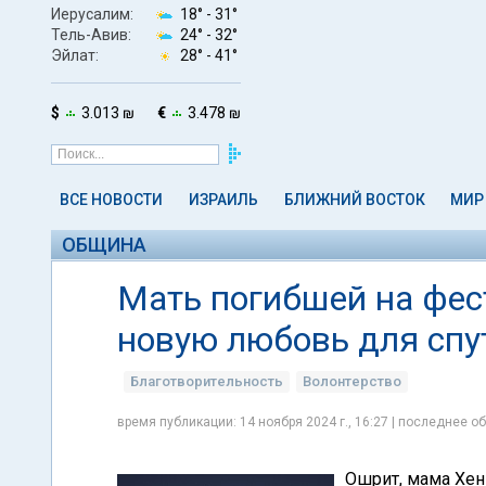
Иерусалим:
18° -
31°
Тель-Авив:
24° -
32°
Эйлат:
28° -
41°
$
3.013 ₪
€
3.478 ₪
ВСЕ НОВОСТИ
ИЗРАИЛЬ
БЛИЖНИЙ ВОСТОК
МИР
ОБЩИНА
Мать погибшей на фес
новую любовь для спу
Благотворительность
Волонтерство
время публикации: 14 ноября 2024 г., 16:27 | последнее об
Ошрит, мама Хен