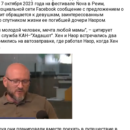
 7 октября 2023 года на фестивале Nova в Реим,
социальной сети Facebook сообщение с предложением о
ит обращается к девушкам, заинтересованным
о спутником жизни ее погибшей дочери Наором.
 молодой человек, мечта любой мамы", – цитирует
 служба КАН–"Хадашот". Хен и Наор встречались два
омились на автозаправке, где работал Наор, когда Хен
.
va они планировали вместе поехать в путешествие в