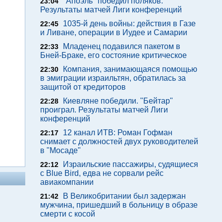
"Апоэль" победил поляков.
23:04
Результаты матчей Лиги конференций
1035-й день войны: действия в Газе
22:45
и Ливане, операции в Иудее и Самарии
Младенец подавился пакетом в
22:33
Бней-Браке, его состояние критическое
Компания, занимающаяся помощью
22:30
в эмиграции израильтян, обратилась за
защитой от кредиторов
Киевляне победили. "Бейтар"
22:28
проиграл. Результаты матчей Лиги
конференций
12 канал ИТВ: Роман Гофман
22:17
снимает с должностей двух руководителей
в "Мосаде"
Израильские пассажиры, судящиеся
22:12
с Blue Bird, едва не сорвали рейс
авиакомпании
В Великобритании был задержан
21:42
мужчина, пришедший в больницу в образе
смерти с косой