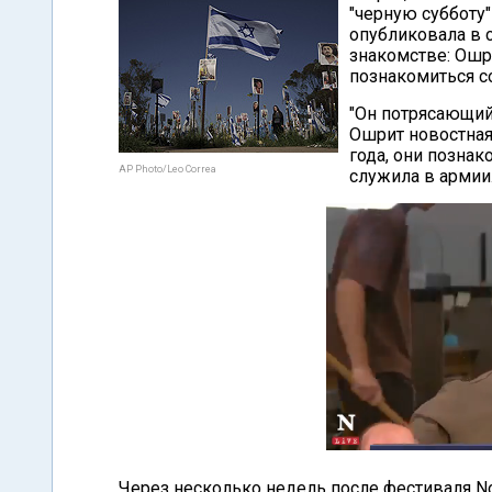
"черную субботу"
опубликовала в 
знакомстве: Ошр
познакомиться с
"Он потрясающий
Ошрит новостная
года, они познак
AP Photo/Leo Correa
служила в армии
Через несколько недель после фестиваля No